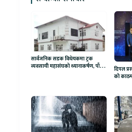
सार्वजनिक सडक विधेयकमा ट्रक
व्यवसायी महासंघको ध्यानाकर्षण, पाँच
दिपल प्र
लाख जरिवाना संशोधन गर्न माग
को काठमाड