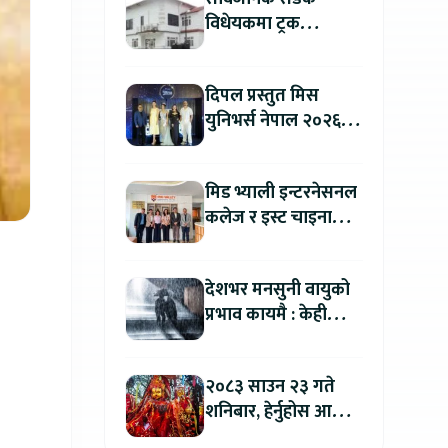
विधेयकमा ट्रक
व्यवसायी महासंघको
ध्यानाकर्षण, पाँच लाख
दिपल प्रस्तुत मिस
जरिवाना संशोधन गर्न
युनिभर्स नेपाल २०२६
माग
को काठमाडौंमा ग्रान्ड
अडिसन सम्पन्न
मिड भ्याली इन्टरनेसनल
कलेज र इस्ट चाइना
युनिभर्सिटी अफ
टेक्नोलोजीबिच शैक्षिक
देशभर मनसुनी वायुको
सहकार्य विस्तार
प्रभाव कायमै : केही
स्थानमा भारी वर्षाको
सम्भावना
२०८३ साउन २३ गते
शनिबार, हेर्नुहोस आज
कुन राशिलाई कति लाभ