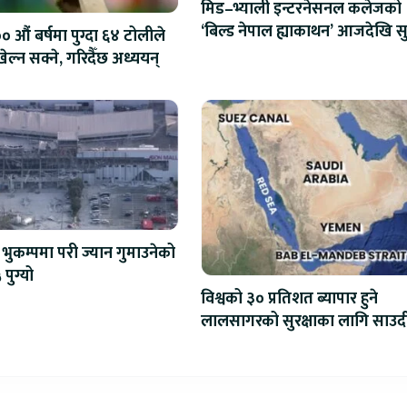
मिड–भ्याली इन्टरनेसनल कलेजको
‘बिल्ड नेपाल ह्याकाथन’ आजदेखि सु
 औं बर्षमा पुग्दा ६४ टोलीले
एआईदेखि रोबोटिक्ससम्मका प्रविध
ेल्न सक्ने, गरिदैँछ अध्ययन्
प्रतिस्पर्धा
भुकम्पमा परी ज्यान गुमाउनेको
 पुग्यो
विश्वको ३० प्रतिशत ब्यापार हुने
लालसागरको सुरक्षाका लागि साउद
महागठबन्धन बनाउँदै