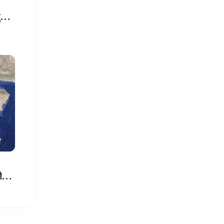
रु,
िमा
ीले