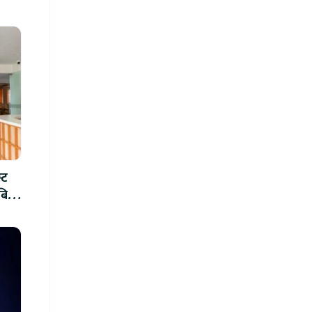
्ट
ीबिच