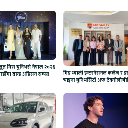
स्तुत मिस युनिभर्स नेपाल २०२६
मिड भ्याली इन्टरनेसनल कलेज र इस
ौंमा ग्रान्ड अडिसन सम्पन्न
चाइना युनिभर्सिटी अफ टेक्नोलोज
शैक्षिक सहकार्य विस्तार