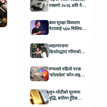
एक्सपो २०२६ अघि नै
काठमाडौंमा देखियो चेरी
क्यु
बाल सुरक्षा विवादमा
मेटालाई ५६७ मिलियन
डलरको जरिवाना
थाइल्यान्डमा
किशोरद्धारा गरिएको
अन्धाधुन्ध गोली प्रहारमा
७ जनाको मृत्यु
एप्पलले पहिलो पटक
‘फोल्डवेल’ फोन लञ्च
गर्दै, हुनेछ अहिलेसम्मकै
महंगो आइफोन
सुन-चाँदीको मूल्यमा
वृद्धि, कतिमा हुँदैछ
कारोबार ?