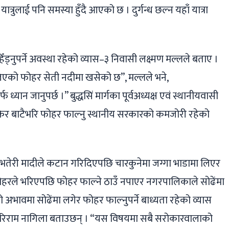
्ने यात्रुलाई पनि समस्या हुँदै आएको छ । दुर्गन्ध छल्न यहाँ यात्रा
थुनेर हिँड्नुपर्ने अवस्था रहेको व्यास–३ निवासी लक्ष्मण मल्लले बताए ।
को फोहर सेती नदीमा खसेको छ”, मल्लले भने,
ान जानुपर्छ ।” बुद्धसिं मार्गका पूर्वअध्यक्ष एवं स्थानीयवासी
नसकेर बाटैभरि फोहर फाल्नु स्थानीय सरकारको कमजोरी रहेको
तेरी मादीले कटान गरिदिएपछि चारकुनेमा जग्गा भाडामा लिएर
ोहरले भरिएपछि फोहर फाल्ने ठाउँ नपाएर नगरपालिकाले सोढेंमा
भावमा सोढेंमा लगेर फोहर फाल्नुपर्ने बाध्यता रहेको व्यास
रिराम नागिला बताउछन् । “यस विषयमा सबै सरोकारवालाको