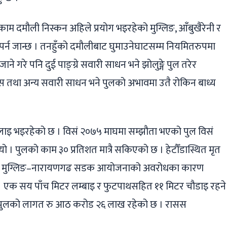
काम दमौली निस्कन अहिले प्रयोग भइरहेको मुग्लिङ, आँबुखैरेनी र
ो पर्न जान्छ । तनहुँको दमौलीबाट घुमाउनेघाटसम्म नियमितरुपमा
े गरे पनि दुई पाङ्ग्रे सवारी साधन भने झोलुङ्गे पुल तरेर
 तथा अन्य सवारी साधन भने पुलको अभावमा उतै रोकिन बाध्य
िलाइ भइरहेको छ । विसं २०७५ माघमा सम्झौता भएको पुल विसं
 थियो । पुलको काम ३० प्रतिशत मात्रै सकिएको छ । हेटौँडास्थित मृत
्तन र मुग्लिङ–नारायणगढ सडक आयोजनाको अवरोधका कारण
। एक सय पाँच मिटर लम्बाइ र फुटपाथसहित ११ मिटर चौडाइ रहने
 । पुलको लागत रु आठ करोड २६ लाख रहेको छ । रासस