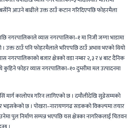
काले वर्षौंदेखि व्यास नगरपालिका–३ मादीस्थित भतेरीमा
बर्सेनि आउने बाढीले उक्त ठाउँ कटान गरिदिएपछि फोहरमैला
एपछि नगरपालिकाले व्यास नगरपालिका–१ मा निजी जग्गा भाडामा
यो । उक्त ठाउँ पनि फोहरमैलाले भरिएपछि ठाउँ अभाव भएको थियो
नगरपालिकाको बजार क्षेत्रको वडा नम्बर २, ३ र ४ बाट दैनिक
ये कुहिने फोहर व्यास नगरपालिका–१० दुम्सीमा मल उत्पादनमा
धसिं मार्ग कालोपत्र गरिन लागिएको छ । दमौलीदेखि सुढेसम्मको
्डर भइसकेको छ । पोखरा–नारायणगढ सडकको विकल्पमा तयार
माउनेमा पुल निर्माण सम्पन्न भएपछि यस क्षेत्रका नागरिकलाई चितवन
न्छ ।