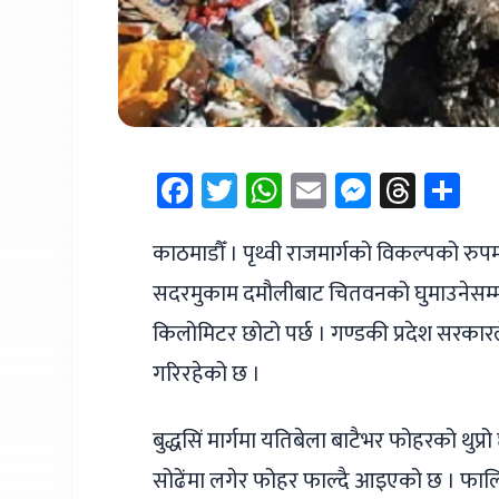
Facebook
Twitter
WhatsApp
Email
Messen
Thre
Sh
काठमाडौँ । पृथ्वी राजमार्गको विकल्पको रुपमा 
सदरमुकाम दमौलीबाट चितवनको घुमाउनेसम्म जोडिन्
किलोमिटर छोटो पर्छ । गण्डकी प्रदेश सरकार
गरिरहेको छ ।
बुद्धसिं मार्गमा यतिबेला बाटैभर फोहरको थुप्र
सोढेंमा लगेर फोहर फाल्दै आइएको छ । फालिएको