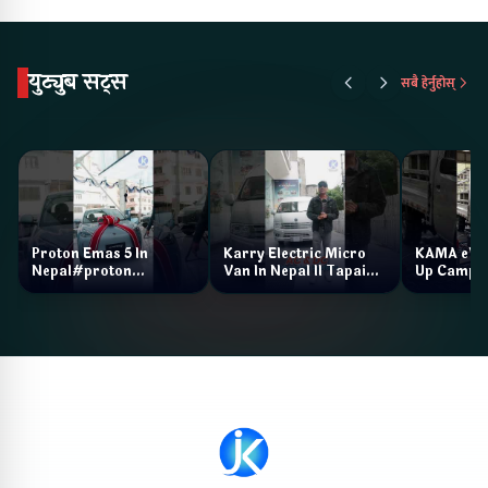
युट्युब सट्स
सबै हेर्नुहोस्
Proton Emas 5 In
Karry Electric Micro
KAMA eV F
Nepal#proton
Van In Nepal II Tapaiko
Up Camp
#protonemas5#protonnepal#evcarnepal
Bazar II Jankari
@ProtonNepal
Kendra