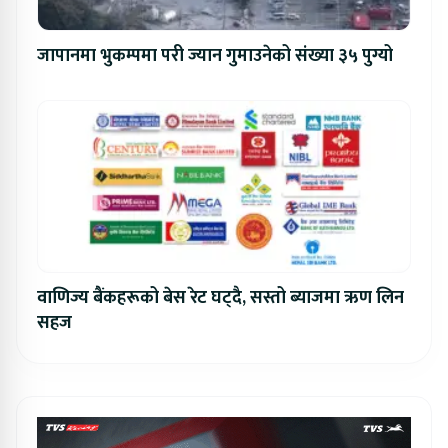
जापानमा भुकम्पमा परी ज्यान गुमाउनेको संख्या ३५ पुग्यो
वाणिज्य बैंकहरूको बेस रेट घट्दै, सस्तो ब्याजमा ऋण लिन
सहज