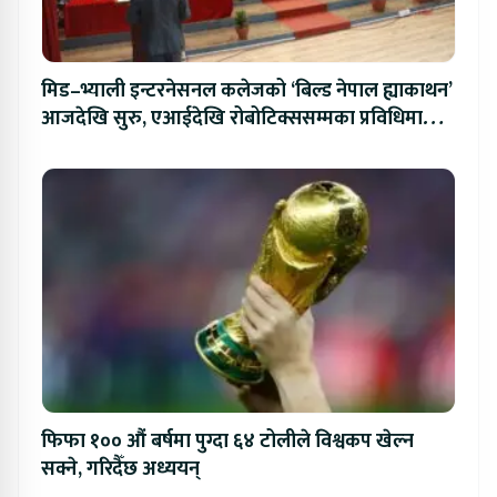
मिड–भ्याली इन्टरनेसनल कलेजको ‘बिल्ड नेपाल ह्याकाथन’
आजदेखि सुरु, एआईदेखि रोबोटिक्ससम्मका प्रविधिमा
प्रतिस्पर्धा
फिफा १०० औं बर्षमा पुग्दा ६४ टोलीले विश्वकप खेल्न
सक्ने, गरिदैँछ अध्ययन्