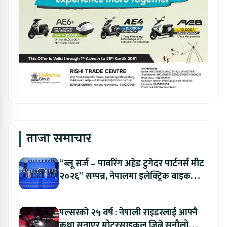
ताजा समाचार
“ब्लू सर्ज – पावरिंग अहेड टुगेदर पार्टनर्स मीट
२०२६” सम्पन्न, नेपालमा इलेक्ट्रिक बाइक
ल्याउने यामाहाको घोषणा
पल्सरको २५ वर्ष : नेपाली राइडरलाई आफ्नै
कथा सुनाएर मोटरसाइकल जित्ने सुनौलो