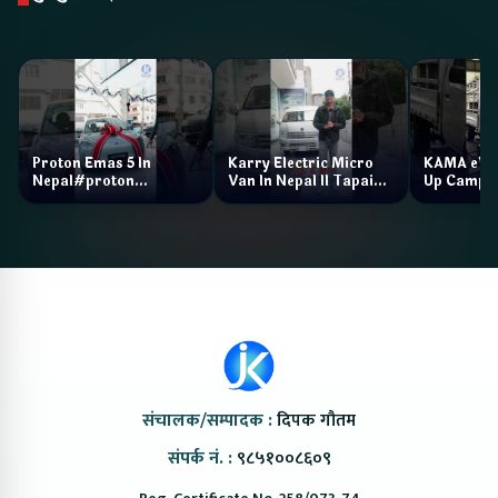
Proton Emas 5 In
Karry Electric Micro
KAMA eV F
Nepal#proton
Van In Nepal II Tapaiko
Up Camp
#protonemas5#protonnepal#evcarnepal
Bazar II Jankari
@ProtonNepal
Kendra
संचालक/सम्पादक :
दिपक गौतम
संपर्क नं. :
९८५१००८६०९