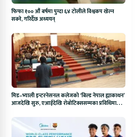
फिफा १०० औं बर्षमा पुग्दा ६४ टोलीले विश्वकप खेल्न
सक्ने, गरिदैँछ अध्ययन्
मिड–भ्याली इन्टरनेसनल कलेजको ‘बिल्ड नेपाल ह्याकाथन’
आजदेखि सुरु, एआईदेखि रोबोटिक्ससम्मका प्रविधिमा
प्रतिस्पर्धा