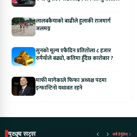
अवसर
लालबकैयाको बाढीले हुलाकी राजमार्ग
जलमग्न
सुनको मूल्य एकैदिन प्रतितोला ८ हजार
रुपैयाँले बढ्यो, कतिमा हुँदैछ कारोबार ?
माफी मागेकाले फिफा अध्यक्ष पदमा
इन्फान्टिनो यथावत रहने
युट्युब सट्स
सबै हेर्नुहोस्