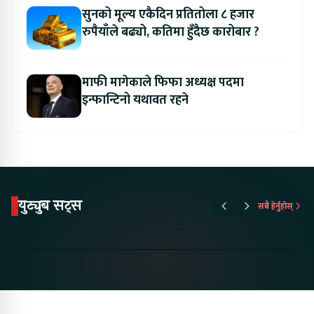
सुनको मूल्य एकैदिन प्रतितोला ८ हजार
रुपैयाँले बढ्यो, कतिमा हुँदैछ कारोबार ?
माफी मागेकाले फिफा अध्यक्ष पदमा
इन्फान्टिनो यथावत रहने
युट्युब सट्स
सबै हेर्नुहोस्
Proton Emas 5 In
Karry Electric Micro
KAMA eV F
Nepal#proton
Van In Nepal II Tapaiko
Up Camp
#protonemas5#protonnepal#evcarnepal
Bazar II Jankari
@ProtonNepal
Kendra