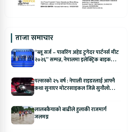
ताजा समाचार
“ब्लू सर्ज – पावरिंग अहेड टुगेदर पार्टनर्स मीट
२०२६” सम्पन्न, नेपालमा इलेक्ट्रिक बाइक
ल्याउने यामाहाको घोषणा
पल्सरको २५ वर्ष : नेपाली राइडरलाई आफ्नै
कथा सुनाएर मोटरसाइकल जित्ने सुनौलो
अवसर
लालबकैयाको बाढीले हुलाकी राजमार्ग
जलमग्न