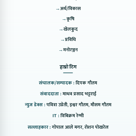
→
अर्थ/विकास
→
कृषि
→
खेलकुद
→
प्रविधि
→
मनोरञ्जन
हाम्रो टिम
संचालक/सम्पादक :
दिपक गौतम
संवाददाता :
माधव प्रसाद भट्टराई
न्युज डेक्स :
पवित्रा उप्रेती, इश्वर गौतम, मौसम गौतम
IT :
त्रिबिक्रम रेग्मी
सल्लाहकार :
गोपाल आले मगर, रोशन पोखरेल