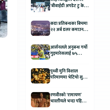
‘बीवाईडी अपडेट टु केयर
प्लस’ अभियान सुरु, सबै
सर्भिस सेन्टरमा लागु
कडा प्रतिबन्धका बिचमा
२२ अर्ब डलर कमाउन
उत्तर कोरिया सफल
आर्सनलले अनुबन्ध गर्यो
गुइमारेसलाई ७५
मिलियन डलरमा
पृथ्वी मुनि विशाल
परिमाणमा भेटियो सुन,
सतहमा फैलाए ५० सेमी
बाक्लो तह
रणवीरको ‘रामायण’
भारतीयले भन्दा पहिला
अन्तर्राष्ट्रिय दर्शकले हेर्न