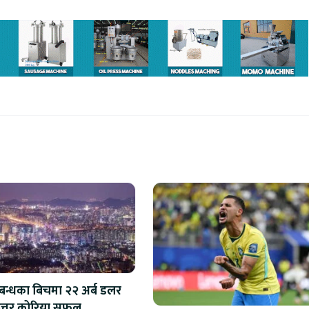
िबन्धका बिचमा २२ अर्ब डलर
त्तर कोरिया सफल