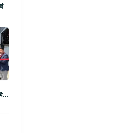
ाई
भिस