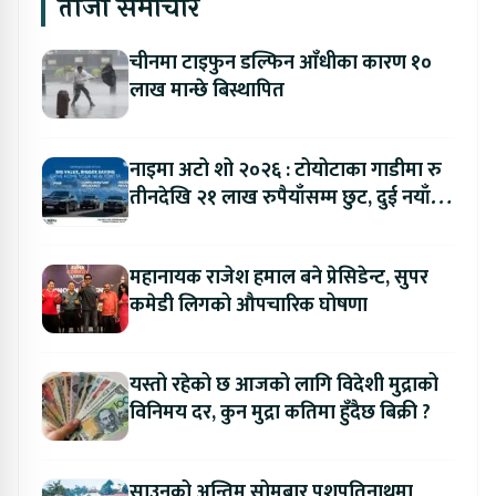
ताजा समाचार
चीनमा टाइफुन डल्फिन आँधीका कारण १०
लाख मान्छे बिस्थापित
नाइमा अटो शो २०२६ : टोयोटाका गाडीमा रु
तीनदेखि २१ लाख रुपैयाँसम्म छुट, दुई नयाँ
मोडल सार्वजनिक हुँदै
महानायक राजेश हमाल बने प्रेसिडेन्ट, सुपर
कमेडी लिगको औपचारिक घोषणा
यस्तो रहेको छ आजको लागि विदेशी मुद्राको
विनिमय दर, कुन मुद्रा कतिमा हुँदैछ बिक्री ?
साउनको अन्तिम सोमबार पशुपतिनाथमा