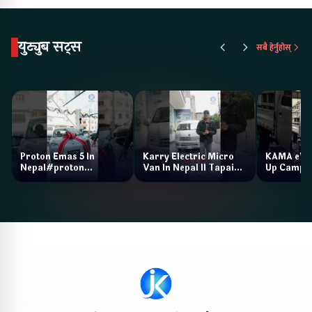
युट्युब सट्स
सबै हेर्नुहोस्
Proton Emas 5 In
Karry Electric Micro
KAMA eV F
Nepal#proton
Van In Nepal II Tapaiko
Up Camp
#protonemas5#protonnepal#evcarnepal
Bazar II Jankari
@ProtonNepal
Kendra