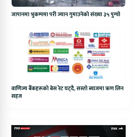
जापानमा भुकम्पमा परी ज्यान गुमाउनेको संख्या ३५ पुग्यो
वाणिज्य बैंकहरूको बेस रेट घट्दै, सस्तो ब्याजमा ऋण लिन
सहज