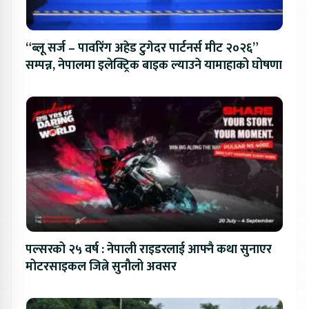
“ब्लू सर्ज – पावरिंग अहेड टुगेदर पार्टनर्स मीट २०२६”
सम्पन्न, नेपालमा इलेक्ट्रिक बाइक ल्याउने यामाहाको घोषणा
पल्सरको २५ वर्ष : नेपाली राइडरलाई आफ्नै कथा सुनाएर
मोटरसाइकल जित्ने सुनौलो अवसर