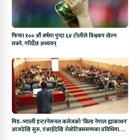
फिफा १०० औं बर्षमा पुग्दा ६४ टोलीले विश्वकप खेल्न
सक्ने, गरिदैँछ अध्ययन्
मिड–भ्याली इन्टरनेसनल कलेजको ‘बिल्ड नेपाल ह्याकाथन’
आजदेखि सुरु, एआईदेखि रोबोटिक्ससम्मका प्रविधिमा
प्रतिस्पर्धा