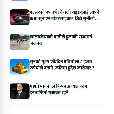
ल्याउने यामाहाको घोषणा
पल्सरको २५ वर्ष : नेपाली राइडरलाई आफ्नै
कथा सुनाएर मोटरसाइकल जित्ने सुनौलो
अवसर
लालबकैयाको बाढीले हुलाकी राजमार्ग
जलमग्न
सुनको मूल्य एकैदिन प्रतितोला ८ हजार
रुपैयाँले बढ्यो, कतिमा हुँदैछ कारोबार ?
माफी मागेकाले फिफा अध्यक्ष पदमा
इन्फान्टिनो यथावत रहने