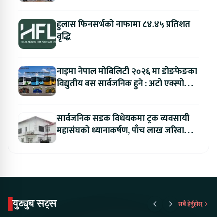
हुलास फिनसर्भको नाफामा ८४.४५ प्रतिशत
वृद्धि
नाइमा नेपाल मोबिलिटी २०२६ मा डोङफेङका
विद्युतीय बस सार्वजनिक हुने : अटो एक्स्पोमा
बुकिङ गर्दा विशेष छुट
सार्वजनिक सडक विधेयकमा ट्रक व्यवसायी
महासंघको ध्यानाकर्षण, पाँच लाख जरिवाना
संशोधन गर्न माग
युट्युब सट्स
सबै हेर्नुहोस्