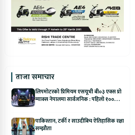
ताजा समाचार
लिपमोटरको प्रिमियम एसयूभी बी०३ एक्स प्रो
म्याक्स नेपालमा सार्वजनिक : पहिलो १००
ग्राहकलाई रु. ४४.९९ लाखको विशेष अफर
पाकिस्तान, टर्की र साउदीबिच ऐतिहासिक रक्षा
सम्झौता