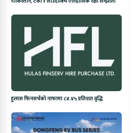
पाकिस्तान, टर्की र साउदीबिच ऐतिहासिक रक्षा सम्झौता
हुलास फिनसर्भको नाफामा ८४.४५ प्रतिशत वृद्धि