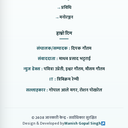
→
प्रविधि
→
मनोरञ्जन
हाम्रो टिम
संचालक/सम्पादक :
दिपक गौतम
संवाददाता :
माधव प्रसाद भट्टराई
न्युज डेक्स :
पवित्रा उप्रेती, इश्वर गौतम, मौसम गौतम
IT :
त्रिबिक्रम रेग्मी
सल्लाहकार :
गोपाल आले मगर, रोशन पोखरेल
© 2408 जानकारी केन्द्र
सर्वाधिकार सुरक्षित
Design & Developed by
Manish Gopal Singh