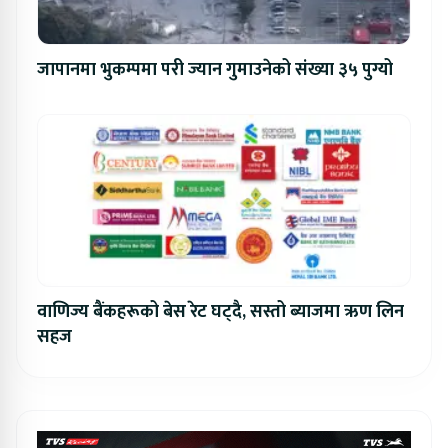
जापानमा भुकम्पमा परी ज्यान गुमाउनेको संख्या ३५ पुग्यो
वाणिज्य बैंकहरूको बेस रेट घट्दै, सस्तो ब्याजमा ऋण लिन
सहज