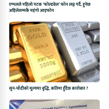
एप्पलले पहिलो पटक ‘फोल्डवेल’ फोन लञ्च गर्दै, हुनेछ
अहिलेसम्मकै महंगो आइफोन
सुन-चाँदीको मूल्यमा वृद्धि, कतिमा हुँदैछ कारोबार ?