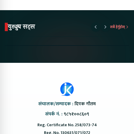
युट्युब सट्स
सबै हेर्नुहोस्
Proton Emas 5 In
Karry Electric Micro
KAMA eV F
Nepal#proton
Van In Nepal II Tapaiko
Up Camp
#protonemas5#protonnepal#evcarnepal
Bazar II Jankari
@ProtonNepal
Kendra
संचालक/सम्पादक :
दिपक गौतम
संपर्क नं. :
९८५१००८६०९
Reg. Certificate No. 258/073-74
Reg. No. 130631/071/072