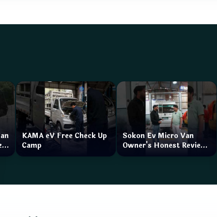
Van
KAMA eV Free Check Up
Sokon Ev Micro Van
zar
Camp
Owner's Honest Review
How is the service?