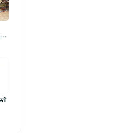
रु,
िमा
स्तो