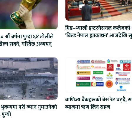
मिड–भ्याली इन्टरनेसनल कलेजको
‘बिल्ड नेपाल ह्याकाथन’ आजदेखि सु
 औं बर्षमा पुग्दा ६४ टोलीले
एआईदेखि रोबोटिक्ससम्मका प्रविध
ेल्न सक्ने, गरिदैँछ अध्ययन्
प्रतिस्पर्धा
वाणिज्य बैंकहरूको बेस रेट घट्दै, स
ब्याजमा ऋण लिन सहज
भुकम्पमा परी ज्यान गुमाउनेको
 पुग्यो