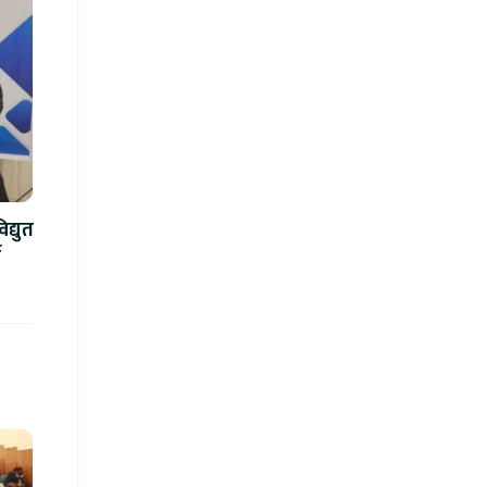
द्युत
े