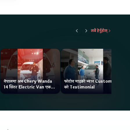
सबै हेर्नुहोस्
नेपालमा अब Chery Wanda
फोटोन माइक्रो भ्यान Customer
ने
14 सिटर Electric Van एक
को Testimonial
Wa
Charge मा दिन्छ 300KM
भ्य
Range