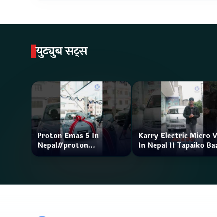
युट्युब सट्स
Proton Emas 5 In
Karry Electric Micro 
Nepal#proton
In Nepal II Tapaiko Ba
#protonemas5#protonnepal#evcarnepal
II Jankari Kendra
@ProtonNepal