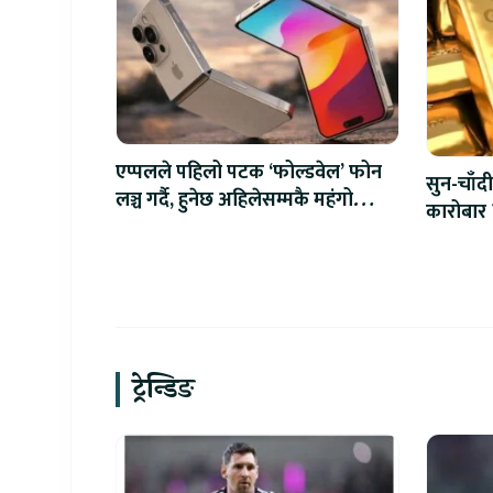
एप्पलले पहिलो पटक ‘फोल्डवेल’ फोन
सुन-चाँदी
लञ्च गर्दै, हुनेछ अहिलेसम्मकै महंगो
कारोबार 
आइफोन
ट्रेन्डिङ