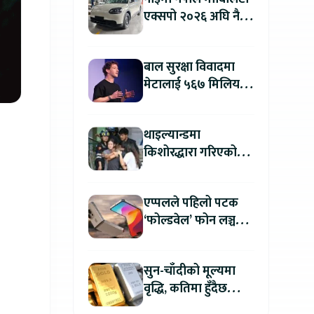
एक्सपो २०२६ अघि नै
काठमाडौंमा देखियो चेरी
क्यु
बाल सुरक्षा विवादमा
मेटालाई ५६७ मिलियन
डलरको जरिवाना
थाइल्यान्डमा
किशोरद्धारा गरिएको
अन्धाधुन्ध गोली प्रहारमा
७ जनाको मृत्यु
एप्पलले पहिलो पटक
‘फोल्डवेल’ फोन लञ्च
गर्दै, हुनेछ अहिलेसम्मकै
महंगो आइफोन
सुन-चाँदीको मूल्यमा
वृद्धि, कतिमा हुँदैछ
कारोबार ?