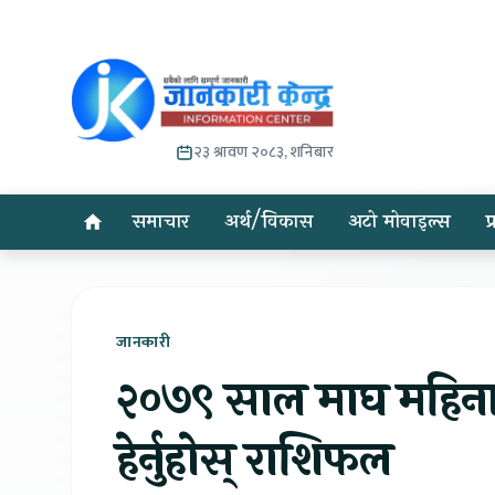
२३ श्रावण २०८३, शनिबार
समाचार
अर्थ/विकास
अटो मोवाइल्स
प
जानकारी
२०७९ साल माघ महिनाम
हेर्नुहोस् राशिफल