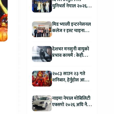
युनिभर्स नेपाल २०२६
को काठमाडौंमा ग्रान्ड
अडिसन सम्पन्न
मिड भ्याली इन्टरनेसनल
कलेज र इस्ट चाइना
युनिभर्सिटी अफ
टेक्नोलोजीबिच शैक्षिक
देशभर मनसुनी वायुको
सहकार्य विस्तार
प्रभाव कायमै : केही
स्थानमा भारी वर्षाको
सम्भावना
२०८३ साउन २३ गते
शनिबार, हेर्नुहोस आज
कुन राशिलाई कति लाभ
?
नाइमा नेपाल मोबिलिटी
एक्सपो २०२६ अघि नै
काठमाडौंमा देखियो चेरी