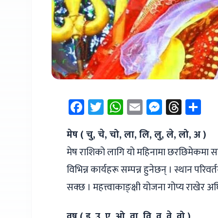
Facebook
Twitter
WhatsApp
Email
Messen
Thre
Sh
मेष ( चु, चे, चो, ला, लि, लु, ले, लो, अ )
मेष राशिको लागि यो महिनामा छरछिमेकमा सम्पन्न
विभिन्न कार्यहरू सम्पन्न हुनेछन् । स्थान पर
सक्छ । महत्त्वाकाङ्क्षी योजना गोप्य राखे
वृष ( इ, उ, ए, ओ, वा, वि, वु, वे, वो )