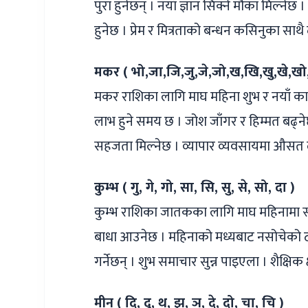
पुरा हुनेछन् । नयाँ ज्ञान सिक्ने मौका मिल्नेछ 
हुनेछ । प्रेम र मित्रताको बन्धन कसिनुका साथ
मकर ( भो,जा,जि,जु,जे,जो,ख,खि,खु,खे,खो,
मकर राशिका लागि माघ महिना शुभ र नयाँ कार
लाभ हुने समय छ । जोश जाँगर र हिम्मत बढ्ने
सहजता मिल्नेछ । व्यापार व्यवसायमा औसत ल
कुम्भ ( गु, गे, गो, सा, सि, सु, से, सो, दा )
कुम्भ राशिका जातकका लागि माघ महिनामा स्वा
बाधा आउनेछ । महिनाको मध्यबाट नसोचेको ठाउ
गर्नेछन् । शुभ समाचार सुन्न पाइएला । शैक्षि
मीन ( दि, दु, थ, झ, ञ, दे, दो, चा, चि )