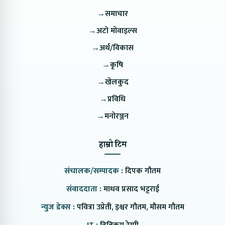
→
समाचार
→
अटो मोवाइल्स
→
अर्थ/विकास
→
कृषि
→
खेलकुद
→
प्रविधि
→
मनोरञ्जन
हाम्रो टिम
संचालक/सम्पादक :
दिपक गौतम
संवाददाता :
माधव प्रसाद भट्टराई
न्युज डेक्स :
पवित्रा उप्रेती, इश्वर गौतम, मौसम गौतम