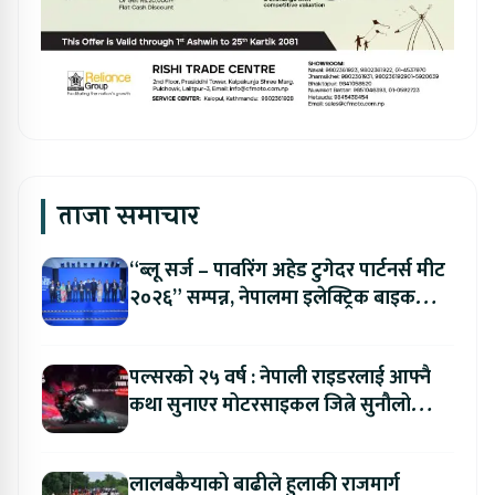
ताजा समाचार
“ब्लू सर्ज – पावरिंग अहेड टुगेदर पार्टनर्स मीट
२०२६” सम्पन्न, नेपालमा इलेक्ट्रिक बाइक
ल्याउने यामाहाको घोषणा
पल्सरको २५ वर्ष : नेपाली राइडरलाई आफ्नै
कथा सुनाएर मोटरसाइकल जित्ने सुनौलो
अवसर
लालबकैयाको बाढीले हुलाकी राजमार्ग