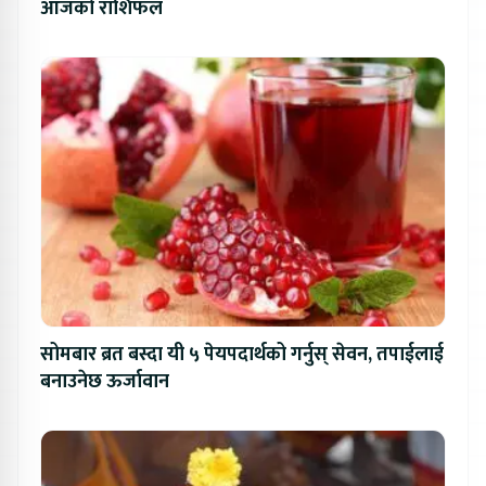
आजको राशिफल
सोमबार ब्रत बस्दा यी ५ पेयपदार्थको गर्नुस् सेवन, तपाईलाई
बनाउनेछ ऊर्जावान