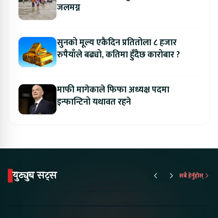
जलमग्न
सुनको मूल्य एकैदिन प्रतितोला ८ हजार
रुपैयाँले बढ्यो, कतिमा हुँदैछ कारोबार ?
माफी मागेकाले फिफा अध्यक्ष पदमा
इन्फान्टिनो यथावत रहने
युट्युब सट्स
सबै हेर्नुहोस्
Proton Emas 5 In
Karry Electric Micro
KAMA eV F
Nepal#proton
Van In Nepal II Tapaiko
Up Camp
#protonemas5#protonnepal#evcarnepal
Bazar II Jankari
@ProtonNepal
Kendra