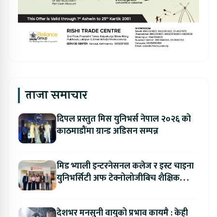
ताजा समाचार
दिपल प्रस्तुत मिस युनिभर्स नेपाल २०२६ को
काठमाडौंमा ग्रान्ड अडिसन सम्पन्न
मिड भ्याली इन्टरनेसनल कलेज र इस्ट चाइना
युनिभर्सिटी अफ टेक्नोलोजीबिच शैक्षिक
सहकार्य विस्तार
देशभर मनसुनी वायुको प्रभाव कायमै : केही