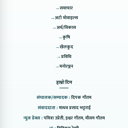
→
समाचार
→
अटो मोवाइल्स
→
अर्थ/विकास
→
कृषि
→
खेलकुद
→
प्रविधि
→
मनोरञ्जन
हाम्रो टिम
संचालक/सम्पादक :
दिपक गौतम
संवाददाता :
माधव प्रसाद भट्टराई
न्युज डेक्स :
पवित्रा उप्रेती, इश्वर गौतम, मौसम गौतम