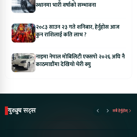
स्थानमा भारी वर्षाको सम्भावना
२०८३ साउन २३ गते शनिबार, हेर्नुहोस आज
कुन राशिलाई कति लाभ ?
नाइमा नेपाल मोबिलिटी एक्सपो २०२६ अघि नै
काठमाडौंमा देखियो चेरी क्यु
युट्युब सट्स
सबै हेर्नुहोस्
Proton Emas 5 In
Karry Electric Micro
KAMA eV F
Nepal#proton
Van In Nepal II Tapaiko
Up Camp
#protonemas5#protonnepal#evcarnepal
Bazar II Jankari
@ProtonNepal
Kendra