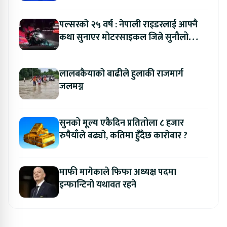
ल्याउने यामाहाको घोषणा
पल्सरको २५ वर्ष : नेपाली राइडरलाई आफ्नै
कथा सुनाएर मोटरसाइकल जित्ने सुनौलो
अवसर
लालबकैयाको बाढीले हुलाकी राजमार्ग
जलमग्न
सुनको मूल्य एकैदिन प्रतितोला ८ हजार
रुपैयाँले बढ्यो, कतिमा हुँदैछ कारोबार ?
माफी मागेकाले फिफा अध्यक्ष पदमा
इन्फान्टिनो यथावत रहने