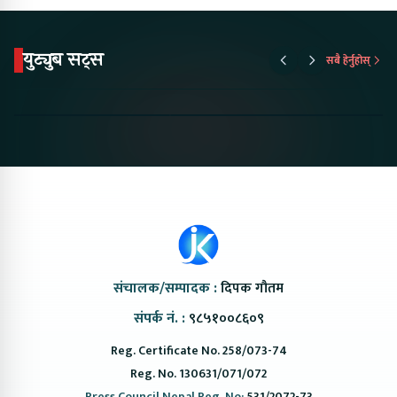
युट्युब सट्स
सबै हेर्नुहोस्
Proton Emas 5 In
Karry Electric Micro
KAMA eV F
Nepal#proton
Van In Nepal II Tapaiko
Up Camp
#protonemas5#protonnepal#evcarnepal
Bazar II Jankari
@ProtonNepal
Kendra
संचालक/सम्पादक :
दिपक गौतम
संपर्क नं. :
९८५१००८६०९
Reg. Certificate No. 258/073-74
Reg. No. 130631/071/072
Press Council Nepal Reg. No:
531/2072-73