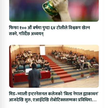
फिफा १०० औं बर्षमा पुग्दा ६४ टोलीले विश्वकप खेल्न
सक्ने, गरिदैँछ अध्ययन्
मिड–भ्याली इन्टरनेसनल कलेजको ‘बिल्ड नेपाल ह्याकाथन’
आजदेखि सुरु, एआईदेखि रोबोटिक्ससम्मका प्रविधिमा
प्रतिस्पर्धा