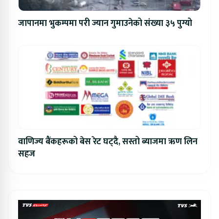
जापानमा भुकम्पमा परी ज्यान गुमाउनेको संख्या ३५ पुग्यो
वाणिज्य बैंकहरूको बेस रेट घट्दै, सस्तो ब्याजमा ऋण लिन
सहज