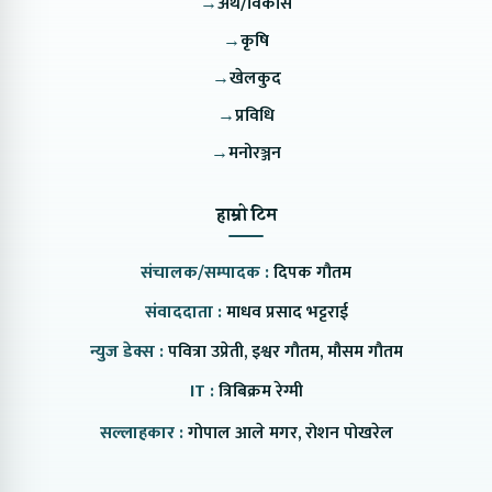
→
अर्थ/विकास
→
कृषि
→
खेलकुद
→
प्रविधि
→
मनोरञ्जन
हाम्रो टिम
संचालक/सम्पादक :
दिपक गौतम
संवाददाता :
माधव प्रसाद भट्टराई
न्युज डेक्स :
पवित्रा उप्रेती, इश्वर गौतम, मौसम गौतम
IT :
त्रिबिक्रम रेग्मी
सल्लाहकार :
गोपाल आले मगर, रोशन पोखरेल