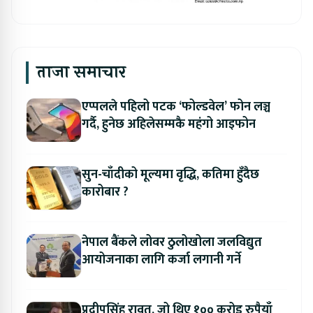
ताजा समाचार
एप्पलले पहिलो पटक ‘फोल्डवेल’ फोन लञ्च
गर्दै, हुनेछ अहिलेसम्मकै महंगो आइफोन
सुन-चाँदीको मूल्यमा वृद्धि, कतिमा हुँदैछ
कारोबार ?
नेपाल बैंकले लोवर ठुलोखोला जलविद्युत
आयोजनाका लागि कर्जा लगानी गर्ने
प्रदीपसिंह रावत, जो थिए १०० करोड रुपैयाँ