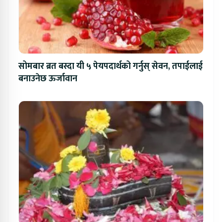
सोमबार ब्रत बस्दा यी ५ पेयपदार्थको गर्नुस् सेवन, तपाईलाई
बनाउनेछ ऊर्जावान