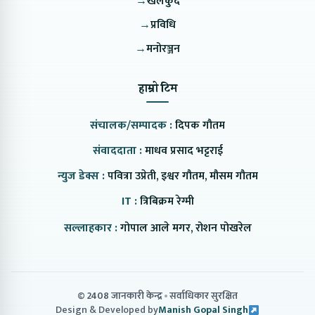
→
खेलकुद
→
प्रविधि
→
मनोरञ्जन
हाम्रो टिम
संचालक/सम्पादक :
दिपक गौतम
संवाददाता :
माधव प्रसाद भट्टराई
न्युज डेक्स :
पवित्रा उप्रेती, इश्वर गौतम, मौसम गौतम
IT :
त्रिबिक्रम रेग्मी
सल्लाहकार :
गोपाल आले मगर, रोशन पोखरेल
© 2408 जानकारी केन्द्र
सर्वाधिकार सुरक्षित
Design & Developed by
Manish Gopal Singh