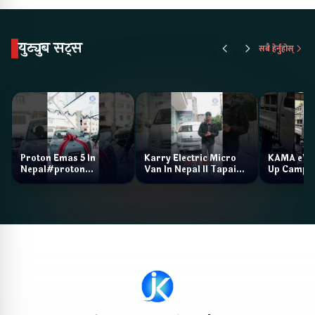
युट्युब सट्स
सबै हेर्नुहोस्
Proton Emas 5 In
Karry Electric Micro
KAMA eV F
Nepal#proton
Van In Nepal II Tapaiko
Up Camp
#protonemas5#protonnepal#evcarnepal
Bazar II Jankari
@ProtonNepal
Kendra