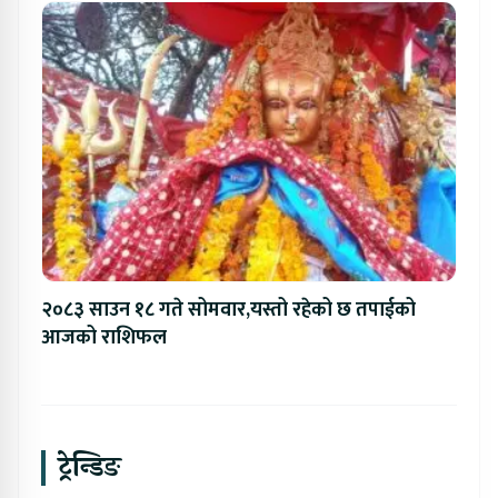
२०८३ साउन १८ गते सोमवार,यस्तो रहेको छ तपाईको
आजको राशिफल
ट्रेन्डिङ