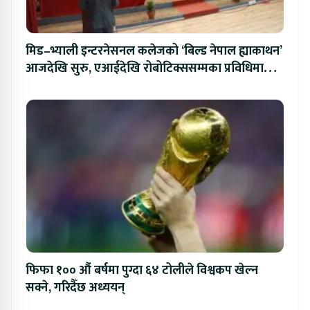
मिड–भ्याली इन्टरनेसनल कलेजको ‘बिल्ड नेपाल ह्याकाथन’
आजदेखि सुरु, एआईदेखि रोबोटिक्ससम्मका प्रविधिमा
प्रतिस्पर्धा
फिफा १०० औं बर्षमा पुग्दा ६४ टोलीले विश्वकप खेल्न
सक्ने, गरिदैँछ अध्ययन्