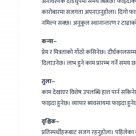
अनावश्यक दौडधुपमा समय बित्नेछ। फाइदाका
कारोबारमा सजगता अपनाउनुहोला। दिगो फाइ
नमिल्न सक्छ। अनुकूल स्थानान्तरण र टाढाको 
कन्या–
प्रेम र मित्रताको गाँठो कसिनेछ। दीर्घकालसम
दिलाउनेछ। लाभ हुने काम प्रारम्भ गर्ने समय
तुला–
काम देखाएर विशेष उपलब्धि हात पार्न सकिन
फाइदा हुनेछ। व्यापार ब्यवसायमा फाइदा हुन
वृश्चिक–
प्रतिस्पर्धीहरूबाट सजग रहनुहोला। पहिलेका