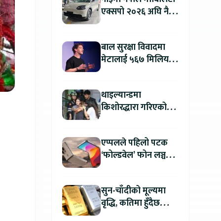
एक्सपो २०२६ अघि नै
काठमाडौंमा देखियो चेरी
क्यु
बाल सुरक्षा विवादमा
मेटालाई ५६७ मिलियन
डलरको जरिवाना
थाइल्यान्डमा
किशोरद्धारा गरिएको
अन्धाधुन्ध गोली प्रहारमा
७ जनाको मृत्यु
एप्पलले पहिलो पटक
‘फोल्डवेल’ फोन लञ्च
गर्दै, हुनेछ अहिलेसम्मकै
महंगो आइफोन
सुन-चाँदीको मूल्यमा
वृद्धि, कतिमा हुँदैछ
कारोबार ?