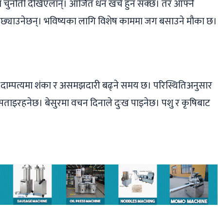
 चुनौती देखिएलान्। आर्जित धन खर्च हुन सक्छ। तर आफ्नै
 पछ्याउनेछन्। भविष्यका लागि विशेष काममा जग बसाउने मौका छ।
। दाम्पत्यमा शंका र असमझदारी बढ्ने समय छ। परिस्थितिअनुसार
 सताइरहनेछ। बेसुरमा वचन दिनाले दुःख पाइनेछ। पशु र कृषिबाट