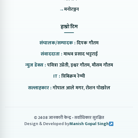
→
मनोरञ्जन
हाम्रो टिम
संचालक/सम्पादक :
दिपक गौतम
संवाददाता :
माधव प्रसाद भट्टराई
न्युज डेक्स :
पवित्रा उप्रेती, इश्वर गौतम, मौसम गौतम
IT :
त्रिबिक्रम रेग्मी
सल्लाहकार :
गोपाल आले मगर, रोशन पोखरेल
© 2408 जानकारी केन्द्र
सर्वाधिकार सुरक्षित
Design & Developed by
Manish Gopal Singh