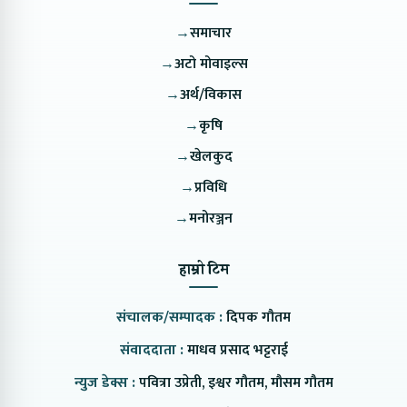
→
समाचार
→
अटो मोवाइल्स
→
अर्थ/विकास
→
कृषि
→
खेलकुद
→
प्रविधि
→
मनोरञ्जन
हाम्रो टिम
संचालक/सम्पादक :
दिपक गौतम
संवाददाता :
माधव प्रसाद भट्टराई
न्युज डेक्स :
पवित्रा उप्रेती, इश्वर गौतम, मौसम गौतम