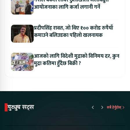
नेपाल बैंकले लोवर ठुलोखोला जलविद्युत
आयोजनाका लागि कर्जा लगानी गर्ने
प्रदीपसिंह रावत, जो थिए १०० करोड रुपैयाँ
कमाउने बलिउडका पहिलो खलनायक
आजको लागि विदेशी मुद्राको विनिमय दर, कुन
मुद्रा कतिमा हुँदैछ बिक्री ?
युट्युब सट्स
सबै हेर्नुहोस्
Proton Emas 5 In
Karry Electric Micro
KAMA eV F
Nepal#proton
Van In Nepal II Tapaiko
Up Camp
#protonemas5#protonnepal#evcarnepal
Bazar II Jankari
@ProtonNepal
Kendra