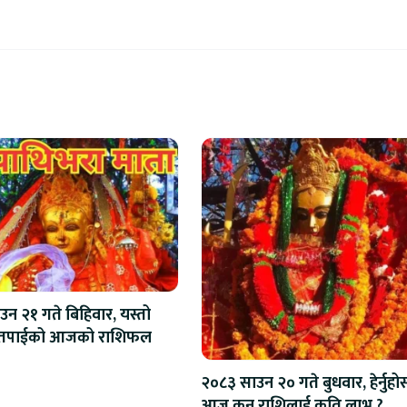
न २१ गते बिहिवार, यस्तो
छ तपाईको आजको राशिफल
२०८३ साउन २० गते बुधवार, हेर्नुहो
आज कुन राशिलाई कति लाभ ?