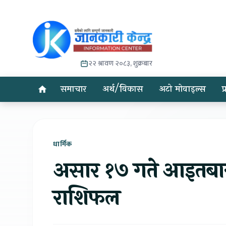
२२ श्रावण २०८३, शुक्रबार
समाचार
अर्थ/विकास
अटो मोवाइल्स
प
धार्मिक
असार १७ गते आइतबार
राशिफल