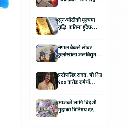
‘फोल्डवेल’ फोन लञ्च
गर्दै, हुनेछ अहिलेसम्मकै
महंगो आइफोन
सुन-चाँदीको मूल्यमा
वृद्धि, कतिमा हुँदैछ
कारोबार ?
नेपाल बैंकले लोवर
ठुलोखोला जलविद्युत
आयोजनाका लागि कर्जा
लगानी गर्ने
प्रदीपसिंह रावत, जो थिए
१०० करोड रुपैयाँ
कमाउने बलिउडका
पहिलो खलनायक
आजको लागि विदेशी
मुद्राको विनिमय दर, कुन
मुद्रा कतिमा हुँदैछ बिक्री
?