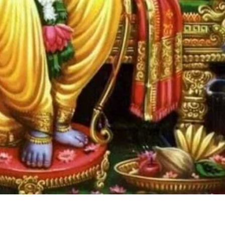
ger
ads
are