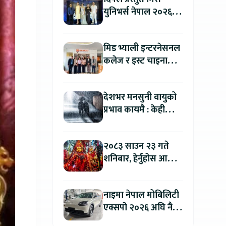
युनिभर्स नेपाल २०२६
को काठमाडौंमा ग्रान्ड
अडिसन सम्पन्न
मिड भ्याली इन्टरनेसनल
कलेज र इस्ट चाइना
युनिभर्सिटी अफ
टेक्नोलोजीबिच शैक्षिक
देशभर मनसुनी वायुको
सहकार्य विस्तार
प्रभाव कायमै : केही
स्थानमा भारी वर्षाको
सम्भावना
२०८३ साउन २३ गते
शनिबार, हेर्नुहोस आज
कुन राशिलाई कति लाभ
?
नाइमा नेपाल मोबिलिटी
एक्सपो २०२६ अघि नै
काठमाडौंमा देखियो चेरी