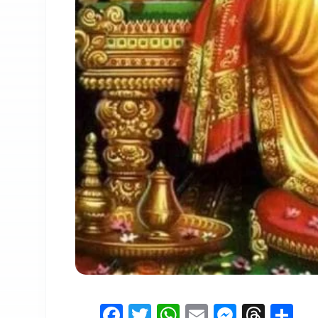
Facebook
Twitter
WhatsApp
Email
Messen
Thre
Sh