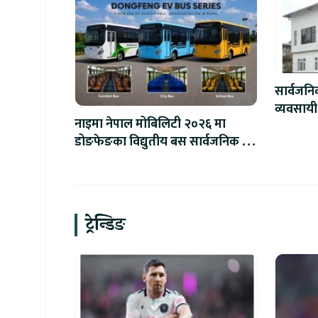
सार्वजन
व्यवसायी
नाइमा नेपाल मोबिलिटी २०२६ मा
लाख जरिव
डोङफेङका विद्युतीय बस सार्वजनिक हुने
: अटो एक्स्पोमा बुकिङ गर्दा विशेष छुट
ट्रेन्डिङ