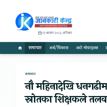
२३ श्रावण २०८३, शनिबार
समाचार
अर्थ/विकास
अटो मोवाइल्स
समाचार
नौ महिनादेखि धनगढीम
स्रोतका शिक्षकले तलव