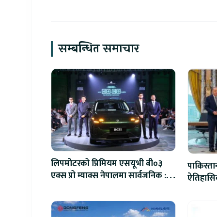
सम्बन्धित समाचार
लिपमोटरको प्रिमियम एसयूभी बी०३
पाकिस्ता
एक्स प्रो म्याक्स नेपालमा सार्वजनिक :
ऐतिहासिक
पहिलो १०० ग्राहकलाई रु. ४४.९९
लाखको विशेष अफर