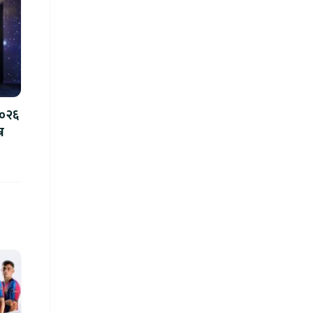
२०२६
न