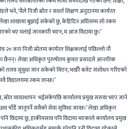
्षकको तलव भत्ताबापतको रकम लामो समयदेखि गएको छैन; शिक्षा,
ले भने, ‘मैले निजी स्रोत र सशर्त शिक्षण अनुदानमा कार्यरत
 लेखा शाखामा बुझाई सकेको छु, केहिदिन अघिसम्म सो रकम
 गएको भए मलाई जानकारी भएन, म आज विदामा छु।’
रिव २० जना निजी स्रोतमा कार्यरत शिक्षकलाई पछिल्लो नौं
 छैनन्। लेखा अधिकृत पुरुषोतम कुमार प्रसादले आन्तरिक
कहरुको तलव सुवुधा जान सकेको थिएन, भर्खरै बजेट संशोधन गरीएको
 सवै विद्यालयमा रकम जान्छ।’
न, स्रोत व्यवस्थापन भईसकेपछि कार्यालय प्रमुख सरुवा भएर जाने
व चाँडै जानुपर्ने सवैको सेवा सुविधा जान्छ।’ लेखा अधिकृत
 म पनि विदामा छु, हाकीमसाव पनि विदामा भएकाले कार्यालय प्रमुख
प्रशासकीय अधिकृतसँग सम्पर्क गरेपनि उनी विदामा रहेकाले