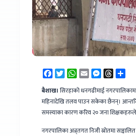
Facebook
Twitter
WhatsApp
Email
Messen
Thre
Sh
बैशाख।
सिरहाको धनगढीमाई नगरपालिकामा कार
महिनादेखि तलव पाउन सकेका छैनन्। आन्तरि
समस्याका कारण करिव २० जना शिक्षकहरुले 
नगरपालिका अन्र्तगत निजी स्रोतमा सञ्चालि