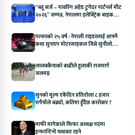
“ब्लू सर्ज – पावरिंग अहेड टुगेदर पार्टनर्स मीट
२०२६” सम्पन्न, नेपालमा इलेक्ट्रिक बाइक
ल्याउने यामाहाको घोषणा
पल्सरको २५ वर्ष : नेपाली राइडरलाई आफ्नै
कथा सुनाएर मोटरसाइकल जित्ने सुनौलो
अवसर
लालबकैयाको बाढीले हुलाकी राजमार्ग
जलमग्न
सुनको मूल्य एकैदिन प्रतितोला ८ हजार
रुपैयाँले बढ्यो, कतिमा हुँदैछ कारोबार ?
माफी मागेकाले फिफा अध्यक्ष पदमा
इन्फान्टिनो यथावत रहने