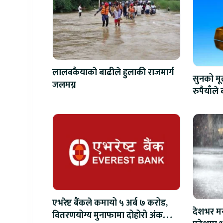
लालबकैयाको बाढीले हुलाकी राजमार्ग
सुनको मू
जलमग्न
रुपैयाँले
एभरेष्ट बैंकले कमायो ५ अर्ब ७ करोड,
देशभर मन
वितरणयोग्य मुनाफामा दोहोरो अंकको