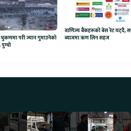
वाणिज्य बैंकहरूको बेस रेट घट्दै, स
ब्याजमा ऋण लिन सहज
भुकम्पमा परी ज्यान गुमाउनेको
 पुग्यो