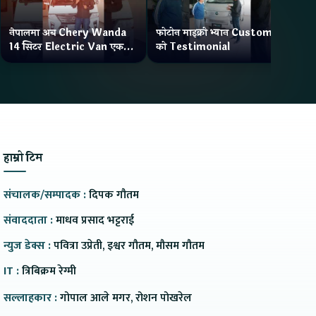
नेपालमा अब Chery Wanda
फोटोन माइक्रो भ्यान Customer
ने
14 सिटर Electric Van एक
को Testimonial
Wa
Charge मा दिन्छ 300KM
भ्य
Range
हाम्रो टिम
संचालक/सम्पादक :
दिपक गौतम
संवाददाता :
माधव प्रसाद भट्टराई
न्युज डेक्स :
पवित्रा उप्रेती, इश्वर गौतम, मौसम गौतम
IT :
त्रिबिक्रम रेग्मी
सल्लाहकार :
गोपाल आले मगर, रोशन पोखरेल