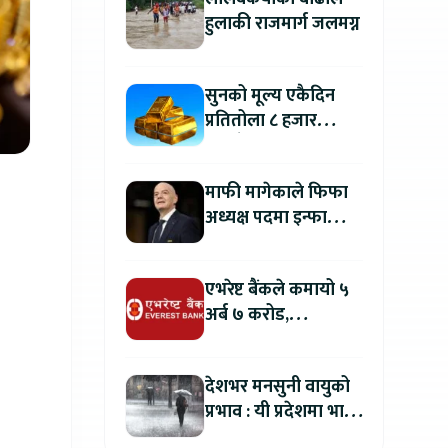
हुलाकी राजमार्ग जलमग्न
सुनको मूल्य एकैदिन
प्रतितोला ८ हजार
रुपैयाँले बढ्यो, कतिमा
हुँदैछ कारोबार ?
माफी मागेकाले फिफा
अध्यक्ष पदमा इन्फान्टिनो
यथावत रहने
एभरेष्ट बैंकले कमायो ५
अर्ब ७ करोड,
वितरणयोग्य मुनाफामा
दोहोरो अंकको वृद्धि
देशभर मनसुनी वायुको
प्रभाव : यी प्रदेशमा भारी
वर्षा हुने पूर्वानुमान