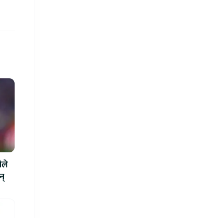
ीले
न्