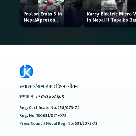
Proton Emas 5 In
Karry Electric Micro 
Nepal#proton
In Nepal II Tapaiko Ba
#protonemas5#protonnepal#evcarnepal
II Jankari Kendra
@ProtonNepal
संचालक/सम्पादक :
दिपक गौतम
संपर्क नं. :
९८५१००८६०९
Reg. Certificate No. 258/073-74
Reg. No. 130631/071/072
Press Council Nepal Reg. No:
531/2072-73