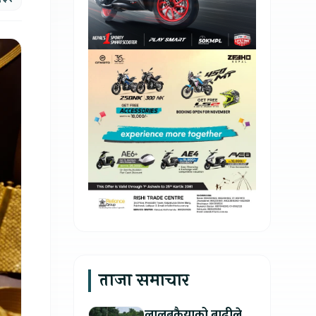
ताजा समाचार
लालबकैयाको बाढीले