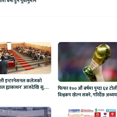
क्यासब्याक
ारी वर्षा हुने पूर्वानुमान
ाली इन्टरनेसनल कलेजको
ेपाल ह्याकाथन’ आजदेखि सुरु,
फिफा १०० औं बर्षमा पुग्दा ६४ टोल
रोबोटिक्ससम्मका प्रविधिमा
विश्वकप खेल्न सक्ने, गरिदैँछ अध्यय