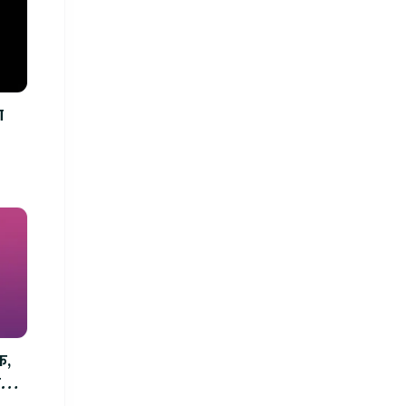
ा
क,
म्म