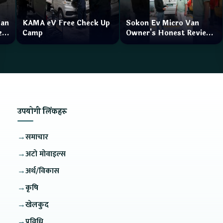
Van
KAMA eV Free Check Up
Sokon Ev Micro Van
zar
Camp
Owner's Honest Review
How is the service?
उपयोगी लिंकहरु
→
समाचार
→
अटो मोवाइल्स
→
अर्थ/विकास
→
कृषि
→
खेलकुद
→
प्रविधि