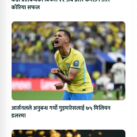
कडा प्रतिबन्धका बिचमा २२ अर्ब डलर कमाउन उत्तर
कोरिया सफल
आर्सनलले अनुबन्ध गर्यो गुइमारेसलाई ७५ मिलियन
डलरमा