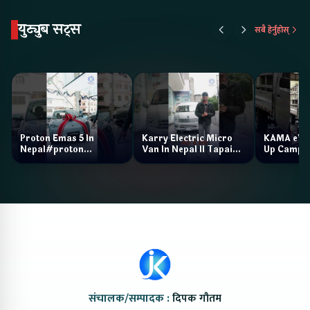
युट्युब सट्स
सबै हेर्नुहोस्
Proton Emas 5 In
Karry Electric Micro
KAMA eV F
Nepal#proton
Van In Nepal II Tapaiko
Up Camp
#protonemas5#protonnepal#evcarnepal
Bazar II Jankari
@ProtonNepal
Kendra
संचालक/सम्पादक :
दिपक गौतम