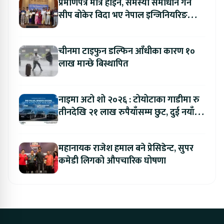
प्रमाणपत्र मात्र होइन, समस्या समाधान गर्ने
सीप बोकेर विदा भए नेपाल इन्जिनियरिङ
कलेजका विद्यार्थी
चीनमा टाइफुन डल्फिन आँधीका कारण १०
लाख मान्छे बिस्थापित
नाइमा अटो शो २०२६ : टोयोटाका गाडीमा रु
तीनदेखि २१ लाख रुपैयाँसम्म छुट, दुई नयाँ
मोडल सार्वजनिक हुँदै
महानायक राजेश हमाल बने प्रेसिडेन्ट, सुपर
कमेडी लिगको औपचारिक घोषणा