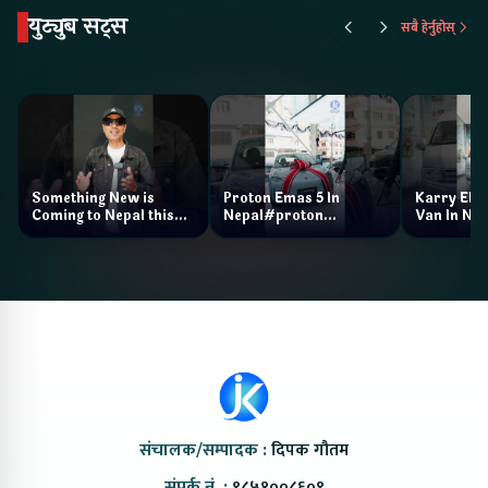
युट्युब सट्स
सबै हेर्नुहोस्
Something New is
Proton Emas 5 In
Karry Elec
Coming to Nepal this
Nepal#proton
Van In Nep
NAIMA Mobility Expo
#protonemas5#protonnepal#evcarn
Bazar II J
2026 !Chery Q is
@ProtonNepal
Kendra
coming to Nepal
संचालक/सम्पादक :
दिपक गौतम
संपर्क नं. :
९८५१००८६०९