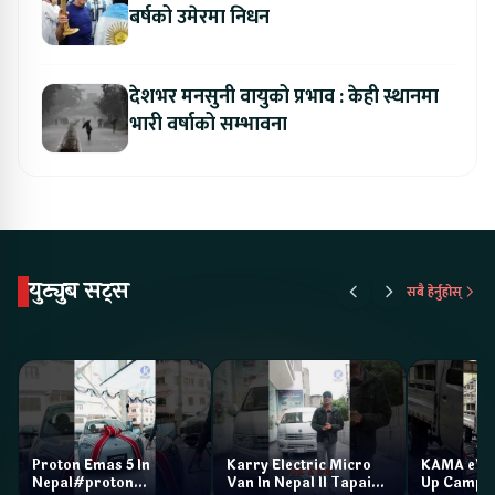
बर्षको उमेरमा निधन
देशभर मनसुनी वायुको प्रभाव : केही स्थानमा
भारी वर्षाको सम्भावना
युट्युब सट्स
सबै हेर्नुहोस्
Proton Emas 5 In
Karry Electric Micro
KAMA eV F
Nepal#proton
Van In Nepal II Tapaiko
Up Camp