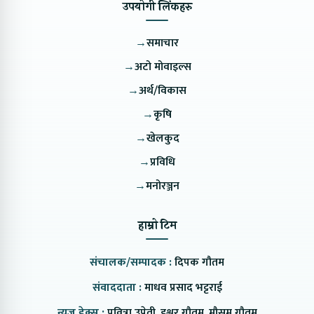
उपयोगी लिंकहरु
→
समाचार
→
अटो मोवाइल्स
→
अर्थ/विकास
→
कृषि
→
खेलकुद
→
प्रविधि
→
मनोरञ्जन
हाम्रो टिम
संचालक/सम्पादक :
दिपक गौतम
संवाददाता :
माधव प्रसाद भट्टराई
न्युज डेक्स :
पवित्रा उप्रेती, इश्वर गौतम, मौसम गौतम