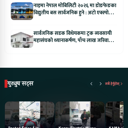
नाइमा नेपाल मोबिलिटी २०२६ मा डोङफेङका
विद्युतीय बस सार्वजनिक हुने : अटो एक्स्पोमा
बुकिङ गर्दा विशेष छुट
सार्वजनिक सडक विधेयकमा ट्रक व्यवसायी
महासंघको ध्यानाकर्षण, पाँच लाख जरिवाना
संशोधन गर्न माग
युट्युब सट्स
सबै हेर्नुहोस्