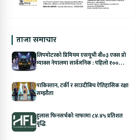
ताजा समाचार
लिपमोटरको प्रिमियम एसयूभी बी०३ एक्स प्रो
म्याक्स नेपालमा सार्वजनिक : पहिलो १००
ग्राहकलाई रु. ४४.९९ लाखको विशेष अफर
पाकिस्तान, टर्की र साउदीबिच ऐतिहासिक रक्षा
सम्झौता
हुलास फिनसर्भको नाफामा ८४.४५ प्रतिशत
वृद्धि