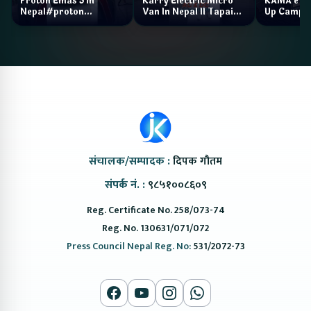
Proton Emas 5 In
Karry Electric Micro
KAMA eV F
Nepal#proton
Van In Nepal II Tapaiko
Up Camp
#protonemas5#protonnepal#evcarnepal
Bazar II Jankari
@ProtonNepal
Kendra
संचालक/सम्पादक :
दिपक गौतम
संपर्क नं. :
९८५१००८६०९
Reg. Certificate No. 258/073-74
Reg. No. 130631/071/072
Press Council Nepal Reg. No:
531/2072-73