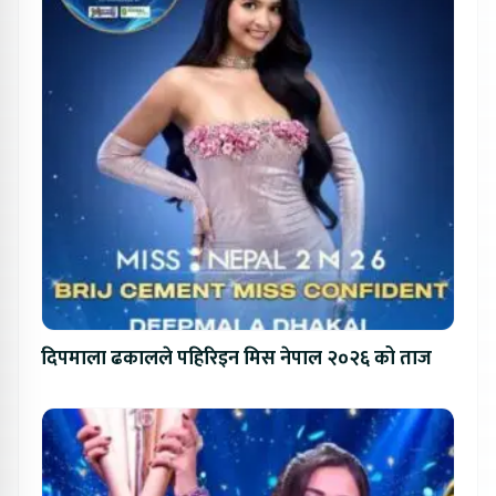
दिपमाला ढकालले पहिरिइन मिस नेपाल २०२६ को ताज