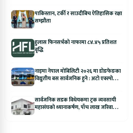
पाकिस्तान, टर्की र साउदीबिच ऐतिहासिक रक्षा
सम्झौता
हुलास फिनसर्भको नाफामा ८४.४५ प्रतिशत
वृद्धि
नाइमा नेपाल मोबिलिटी २०२६ मा डोङफेङका
विद्युतीय बस सार्वजनिक हुने : अटो एक्स्पोमा
बुकिङ गर्दा विशेष छुट
सार्वजनिक सडक विधेयकमा ट्रक व्यवसायी
महासंघको ध्यानाकर्षण, पाँच लाख जरिवाना
संशोधन गर्न माग