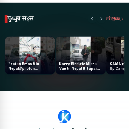
युट्युब सट्स
सबै हेर्नुहोस्
Proton Emas 5 In
Karry Electric Micro
KAMA eV F
Nepal#proton
Van In Nepal II Tapaiko
Up Camp
#protonemas5#protonnepal#evcarnepal
Bazar II Jankari
@ProtonNepal
Kendra