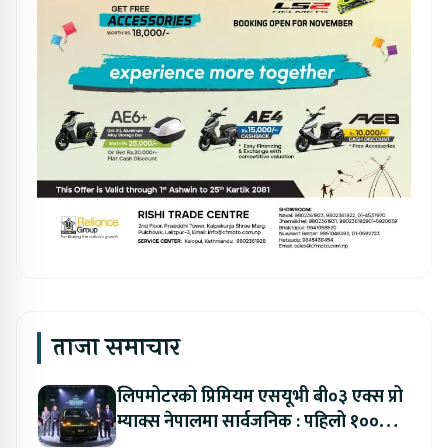
ताजा समाचार
लिपमोटरको प्रिमियम एसयूभी बी०३ एक्स प्रो
म्याक्स नेपालमा सार्वजनिक : पहिलो १००
ग्राहकलाई रु. ४४.९९ लाखको विशेष अफर