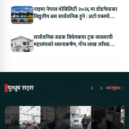
नाइमा नेपाल मोबिलिटी २०२६ मा डोङफेङका
विद्युतीय बस सार्वजनिक हुने : अटो एक्स्पोमा
बुकिङ गर्दा विशेष छुट
सार्वजनिक सडक विधेयकमा ट्रक व्यवसायी
महासंघको ध्यानाकर्षण, पाँच लाख जरिवाना
संशोधन गर्न माग
युट्युब सट्स
सबै हेर्नुहोस्