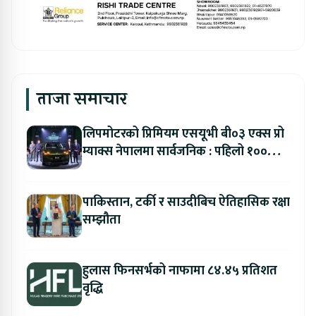
ताजा समाचार
लिपमोटरको प्रिमियम एसयूभी बी०३ एक्स प्रो
म्याक्स नेपालमा सार्वजनिक : पहिलो १००
ग्राहकलाई रु. ४४.९९ लाखको विशेष अफर
पाकिस्तान, टर्की र साउदीबिच ऐतिहासिक रक्षा
सम्झौता
हुलास फिनसर्भको नाफामा ८४.४५ प्रतिशत
वृद्धि