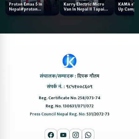
Proton Emas 5 In
Karry Electric Micro
KAMA eV F
Nepal#proton
Van In Nepal II Tapaiko
Up Camp
#protonemas5#protonnepal#evcarnepal
Bazar II Jankari
@ProtonNepal
Kendra
संचालक/सम्पादक :
दिपक गौतम
संपर्क नं. :
९८५१००८६०९
Reg. Certificate No. 258/073-74
Reg. No. 130631/071/072
Press Council Nepal Reg. No:
531/2072-73