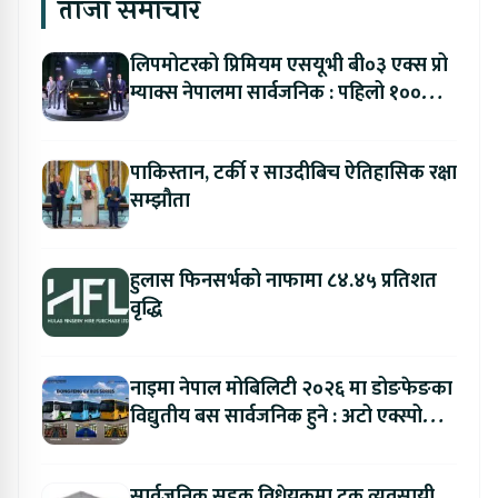
ताजा समाचार
लिपमोटरको प्रिमियम एसयूभी बी०३ एक्स प्रो
म्याक्स नेपालमा सार्वजनिक : पहिलो १००
ग्राहकलाई रु. ४४.९९ लाखको विशेष अफर
पाकिस्तान, टर्की र साउदीबिच ऐतिहासिक रक्षा
सम्झौता
हुलास फिनसर्भको नाफामा ८४.४५ प्रतिशत
वृद्धि
नाइमा नेपाल मोबिलिटी २०२६ मा डोङफेङका
विद्युतीय बस सार्वजनिक हुने : अटो एक्स्पोमा
बुकिङ गर्दा विशेष छुट
सार्वजनिक सडक विधेयकमा ट्रक व्यवसायी