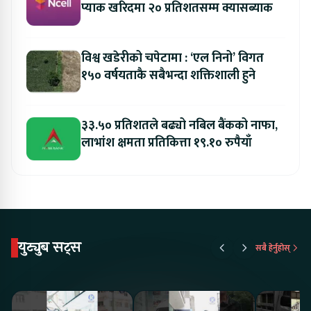
प्याक खरिदमा २० प्रतिशतसम्म क्यासब्याक
विश्व खडेरीको चपेटामा : ‘एल निनो’ विगत
१५० वर्षयताकै सबैभन्दा शक्तिशाली हुने
३३.५० प्रतिशतले बढ्यो नबिल बैंकको नाफा,
लाभांश क्षमता प्रतिकित्ता १९.१० रुपैयाँ
युट्युब सट्स
सबै हेर्नुहोस्