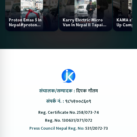
Proton Emas 5 In
Karry Electric Micro
KAMA eV F
Nepal#proton
Van In Nepal II Tapaiko
Up Camp
#protonemas5#protonnepal#evcarnepal
Bazar II Jankari
@ProtonNepal
Kendra
संचालक/सम्पादक :
दिपक गौतम
संपर्क नं. :
९८५१००८६०९
Reg. Certificate No. 258/073-74
Reg. No. 130631/071/072
Press Council Nepal Reg. No:
531/2072-73