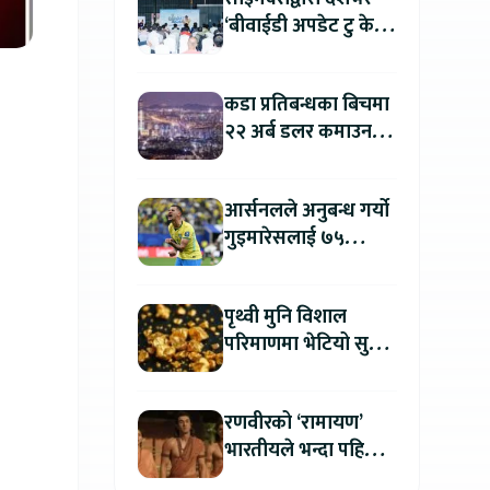
‘बीवाईडी अपडेट टु केयर
प्लस’ अभियान सुरु, सबै
सर्भिस सेन्टरमा लागु
कडा प्रतिबन्धका बिचमा
२२ अर्ब डलर कमाउन
उत्तर कोरिया सफल
आर्सनलले अनुबन्ध गर्यो
गुइमारेसलाई ७५
मिलियन डलरमा
पृथ्वी मुनि विशाल
परिमाणमा भेटियो सुन,
सतहमा फैलाए ५० सेमी
बाक्लो तह
रणवीरको ‘रामायण’
भारतीयले भन्दा पहिला
अन्तर्राष्ट्रिय दर्शकले हेर्न