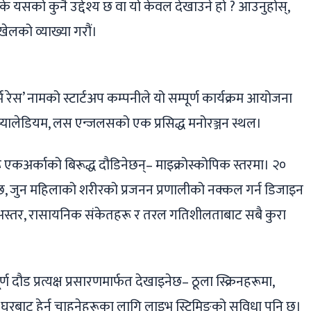
। के यसको कुनै उद्देश्य छ वा यो केवल देखाउने हो ? आउनुहोस्,
खेलको व्याख्या गरौं।
्म रेस’ नामको स्टार्टअप कम्पनीले यो सम्पूर्ण कार्यक्रम आयोजना
यालेडियम, लस एन्जलसको एक प्रसिद्ध मनोरञ्जन स्थल।
रू एकअर्काको बिरूद्ध दौडिनेछन्– माइक्रोस्कोपिक स्तरमा। २०
ो छ, जुन महिलाको शरीरको प्रजनन प्रणालीको नक्कल गर्न डिजाइन
 अस्तर, रासायनिक संकेतहरू र तरल गतिशीलताबाट सबै कुरा
्ण दौड प्रत्यक्ष प्रसारणमार्फत देखाइनेछ– ठूला स्क्रिनहरूमा,
घरबाट हेर्न चाहनेहरूका लागि लाइभ स्ट्रिमिङको सुविधा पनि छ।