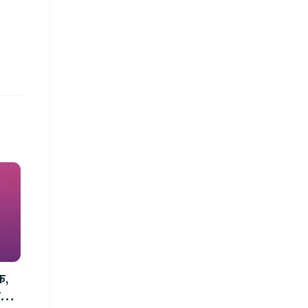
क,
म्म