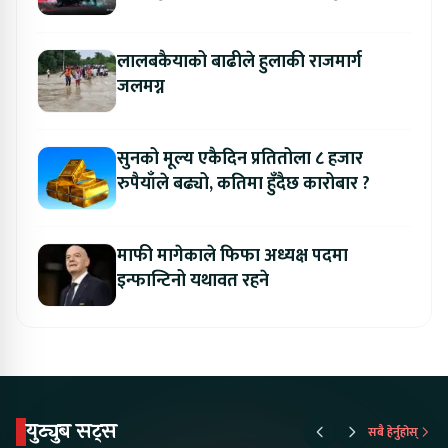
अवसर
लालबकैयाको बाढीले हुलाकी राजमार्ग
जलमग्न
सुनको मूल्य एकैदिन प्रतितोला ८ हजार
रुपैयाँले बढ्यो, कतिमा हुँदैछ कारोबार ?
माफी मागेकाले फिफा अध्यक्ष पदमा
इन्फान्टिनो यथावत रहने
युट्युब सट्स
सबै हेर्नुहोस्