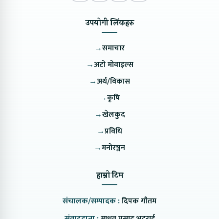
उपयोगी लिंकहरु
→
समाचार
→
अटो मोवाइल्स
→
अर्थ/विकास
→
कृषि
→
खेलकुद
→
प्रविधि
→
मनोरञ्जन
हाम्रो टिम
संचालक/सम्पादक :
दिपक गौतम
संवाददाता :
माधव प्रसाद भट्टराई