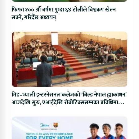
फिफा १०० औं बर्षमा पुग्दा ६४ टोलीले विश्वकप खेल्न
सक्ने, गरिदैँछ अध्ययन्
मिड–भ्याली इन्टरनेसनल कलेजको ‘बिल्ड नेपाल ह्याकाथन’
आजदेखि सुरु, एआईदेखि रोबोटिक्ससम्मका प्रविधिमा
प्रतिस्पर्धा