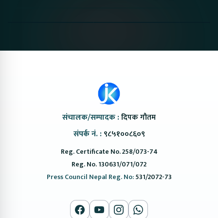
Proton Emas 5 In
Karry Electric Micro
KAMA eV F
Nepal#proton
Van In Nepal II Tapaiko
Up Camp
#protonemas5#protonnepal#evcarnepal
Bazar II Jankari
@ProtonNepal
Kendra
संचालक/सम्पादक :
दिपक गौतम
संपर्क नं. :
९८५१००८६०९
Reg. Certificate No. 258/073-74
Reg. No. 130631/071/072
Press Council Nepal Reg. No:
531/2072-73