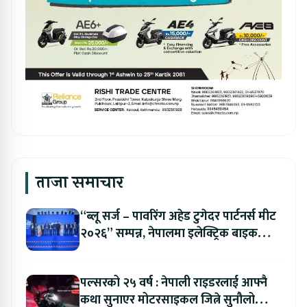
ताजा समाचार
“ब्लू सर्ज – पावरिंग अहेड टुगेदर पार्टनर्स मीट
२०२६” सम्पन्न, नेपालमा इलेक्ट्रिक बाइक
ल्याउने यामाहाको घोषणा
पल्सरको २५ वर्ष : नेपाली राइडरलाई आफ्नै
कथा सुनाएर मोटरसाइकल जित्ने सुनौलो