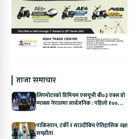
ताजा समाचार
लिपमोटरको प्रिमियम एसयूभी बी०३ एक्स प्रो
म्याक्स नेपालमा सार्वजनिक : पहिलो १००
ग्राहकलाई रु. ४४.९९ लाखको विशेष अफर
पाकिस्तान, टर्की र साउदीबिच ऐतिहासिक रक्षा
सम्झौता