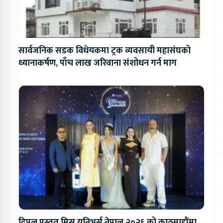
सार्वजनिक सडक विधेयकमा ट्रक व्यवसायी महासंघको
ध्यानाकर्षण, पाँच लाख जरिवाना संशोधन गर्न माग
दिपल प्रस्तुत मिस युनिभर्स नेपाल २०२६ को काठमाडौंमा