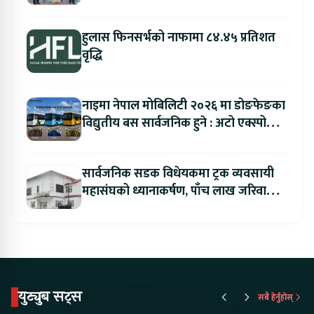
हुलास फिनसर्भको नाफामा ८४.४५ प्रतिशत
वृद्धि
नाइमा नेपाल मोबिलिटी २०२६ मा डोङफेङका
विद्युतीय बस सार्वजनिक हुने : अटो एक्स्पोमा
बुकिङ गर्दा विशेष छुट
सार्वजनिक सडक विधेयकमा ट्रक व्यवसायी
महासंघको ध्यानाकर्षण, पाँच लाख जरिवाना
संशोधन गर्न माग
युट्युब सट्स
सबै हेर्नुहोस्