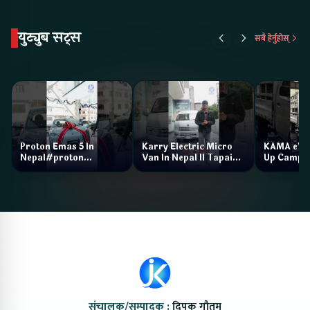
युट्युब सट्स
सबै हेर्नुहोस्
Proton Emas 5 In
Karry Electric Micro
KAMA eV F
Nepal#proton
Van In Nepal II Tapaiko
Up Camp
#protonemas5#protonnepal#evcarnepal
Bazar II Jankari
@ProtonNepal
Kendra
संचालक/सम्पादक :
दिपक गौतम