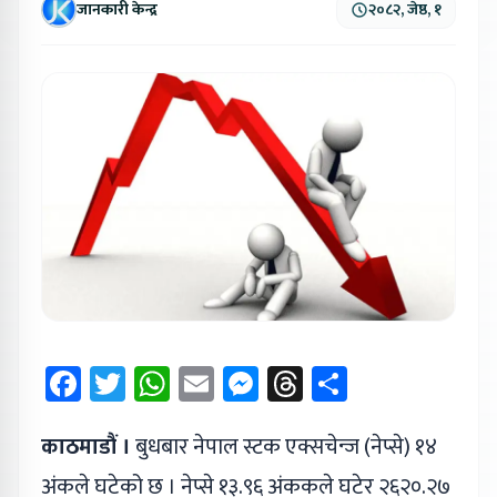
जानकारी केन्द्र
२०८२, जेष्ठ, १
Facebook
Twitter
WhatsApp
Email
Messenger
Threads
Share
काठमाडौं ।
बुधबार नेपाल स्टक एक्सचेन्ज (नेप्से) १४
अंकले घटेको छ । नेप्से १३.९६ अंककले घटेर २६२०.२७