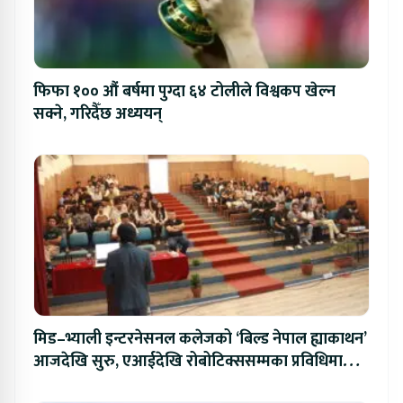
फिफा १०० औं बर्षमा पुग्दा ६४ टोलीले विश्वकप खेल्न
सक्ने, गरिदैँछ अध्ययन्
मिड–भ्याली इन्टरनेसनल कलेजको ‘बिल्ड नेपाल ह्याकाथन’
आजदेखि सुरु, एआईदेखि रोबोटिक्ससम्मका प्रविधिमा
प्रतिस्पर्धा