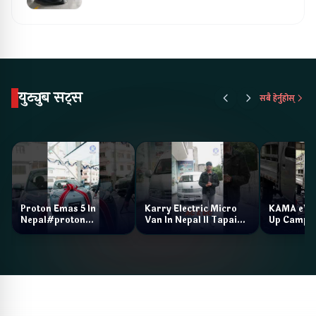
युट्युब सट्स
सबै हेर्नुहोस्
Proton Emas 5 In
Karry Electric Micro
KAMA eV F
Nepal#proton
Van In Nepal II Tapaiko
Up Camp
#protonemas5#protonnepal#evcarnepal
Bazar II Jankari
@ProtonNepal
Kendra