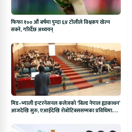
फिफा १०० औं बर्षमा पुग्दा ६४ टोलीले विश्वकप खेल्न
सक्ने, गरिदैँछ अध्ययन्
मिड–भ्याली इन्टरनेसनल कलेजको ‘बिल्ड नेपाल ह्याकाथन’
आजदेखि सुरु, एआईदेखि रोबोटिक्ससम्मका प्रविधिमा
प्रतिस्पर्धा