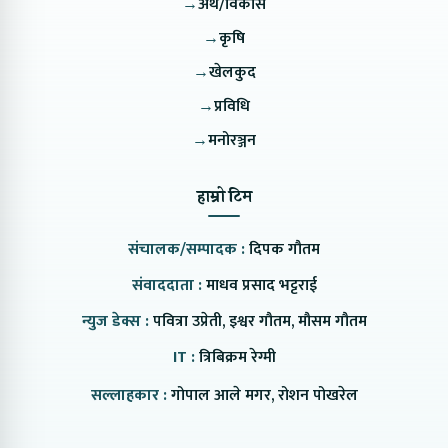
→
अर्थ/विकास
→
कृषि
→
खेलकुद
→
प्रविधि
→
मनोरञ्जन
हाम्रो टिम
संचालक/सम्पादक :
दिपक गौतम
संवाददाता :
माधव प्रसाद भट्टराई
न्युज डेक्स :
पवित्रा उप्रेती, इश्वर गौतम, मौसम गौतम
IT :
त्रिबिक्रम रेग्मी
सल्लाहकार :
गोपाल आले मगर, रोशन पोखरेल