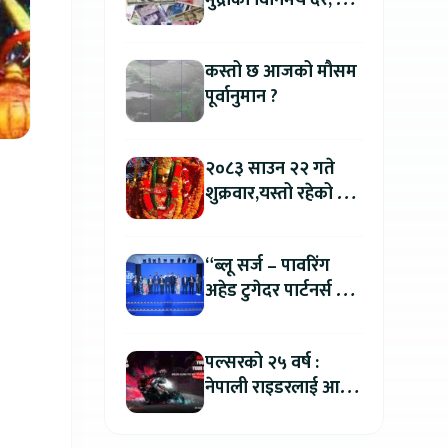
मुद्राको विनिमय दर, कुन
मुद्रा कतिमा हुँदैछ बिक्री
?
कस्तो छ आजको मौसम
पूर्वानुमान ?
२०८३ साउन २२ गते
शुक्रवार,यस्तो रहेको छ
तपाईको आजको
राशिफल
“ब्लू सर्ज – पावरिंग
अहेड टुगेदर पार्टनर्स मीट
२०२६” सम्पन्न, नेपालमा
इलेक्ट्रिक बाइक ल्याउने
पल्सरको २५ वर्ष :
यामाहाको घोषणा
नेपाली राइडरलाई आफ्नै
कथा सुनाएर
मोटरसाइकल जित्ने