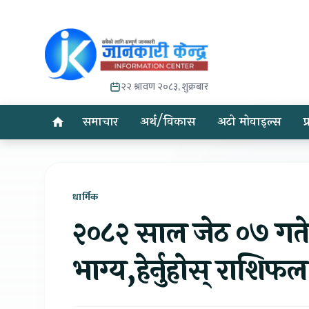
२२ श्रावण २०८३, शुक्रबार
समाचार
अर्थ/विकास
अटो मोवाइल्स
प
धार्मिक
२०८२ साल जेठ ०७ गते
भाग्य,हेर्नुहोस् राशिफल