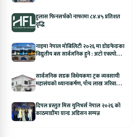
हुलास फिनसर्भको नाफामा ८४.४५ प्रतिशत
वृद्धि
नाइमा नेपाल मोबिलिटी २०२६ मा डोङफेङका
विद्युतीय बस सार्वजनिक हुने : अटो एक्स्पोमा
बुकिङ गर्दा विशेष छुट
सार्वजनिक सडक विधेयकमा ट्रक व्यवसायी
महासंघको ध्यानाकर्षण, पाँच लाख जरिवाना
संशोधन गर्न माग
दिपल प्रस्तुत मिस युनिभर्स नेपाल २०२६ को
काठमाडौंमा ग्रान्ड अडिसन सम्पन्न