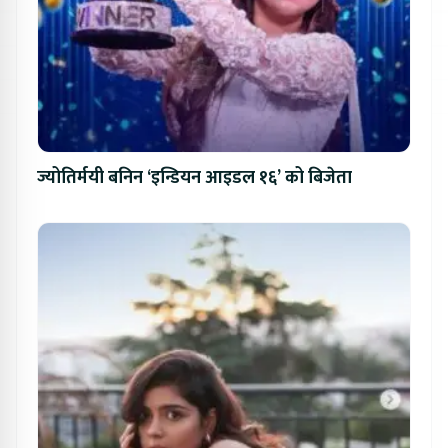
ज्योतिर्मयी बनिन ‘इन्डियन आइडल १६’ को बिजेता