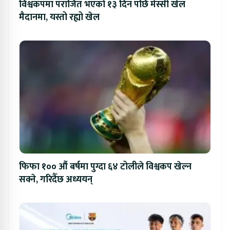
विश्वकपमा पराजित भएको १३ दिन पछि मेस्सी खेल
मैदानमा, यस्तो रह्यो खेल
फिफा १०० औं बर्षमा पुग्दा ६४ टोलीले विश्वकप खेल्न
सक्ने, गरिदैँछ अध्ययन्