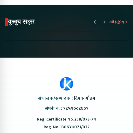
युट्युब सट्स
सबै हेर्नुहोस्
Proton Emas 5 In
Karry Electric Micro
KAMA eV F
Nepal#proton
Van In Nepal II Tapaiko
Up Camp
#protonemas5#protonnepal#evcarnepal
Bazar II Jankari
@ProtonNepal
Kendra
संचालक/सम्पादक :
दिपक गौतम
संपर्क नं. :
९८५१००८६०९
Reg. Certificate No. 258/073-74
Reg. No. 130631/071/072