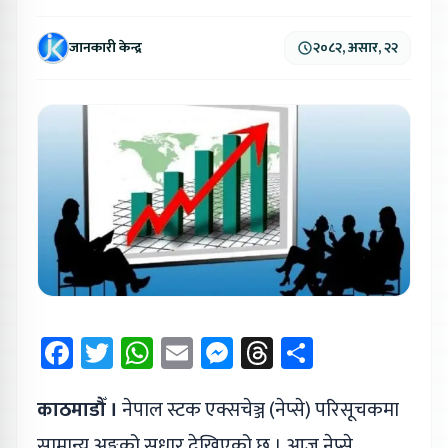
जानकारी केन्द्र
२०८२, असार, २२
Facebook
Twitter
WhatsApp
Email
Messenger
Threads
Share
काठमाडौँ ।
नेपाल स्टक एक्सचेञ्ज (नेप्से) परिसूचकमा
सामान्य अङ्कको सुधार देखिएको छ । आज नेप्से