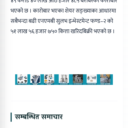
४९ करोड ४० लाख आठ हजार ४८५ बराबरको कारोबार
भएको छ । कारोबार भएका शेयर सङ्ख्याका आधारमा
सबैभन्दा बढी एनएमबी सुलभ इन्भेस्टमेन्ट फण्ड–२ को
५१ लाख ५६ हजार ७५० कित्ता खरिदबिक्री भएको छ ।
सम्बन्धित समाचार