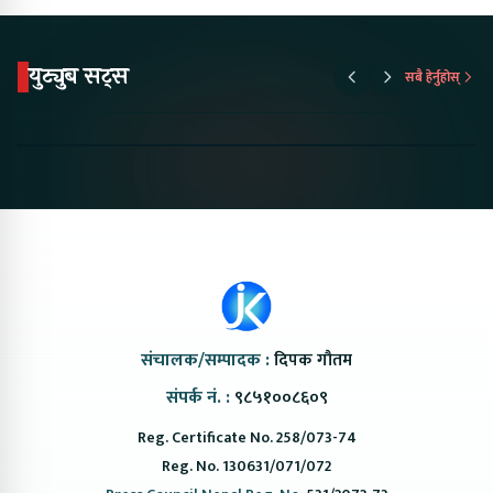
युट्युब सट्स
सबै हेर्नुहोस्
Proton Emas 5 In
Karry Electric Micro
KAMA eV F
Nepal#proton
Van In Nepal II Tapaiko
Up Camp
#protonemas5#protonnepal#evcarnepal
Bazar II Jankari
@ProtonNepal
Kendra
संचालक/सम्पादक :
दिपक गौतम
संपर्क नं. :
९८५१००८६०९
Reg. Certificate No. 258/073-74
Reg. No. 130631/071/072