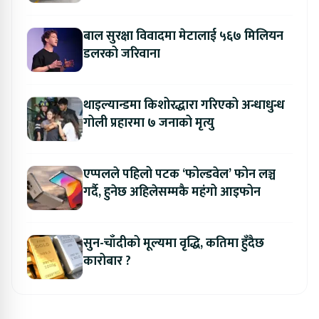
बाल सुरक्षा विवादमा मेटालाई ५६७ मिलियन
डलरको जरिवाना
थाइल्यान्डमा किशोरद्धारा गरिएको अन्धाधुन्ध
गोली प्रहारमा ७ जनाको मृत्यु
एप्पलले पहिलो पटक ‘फोल्डवेल’ फोन लञ्च
गर्दै, हुनेछ अहिलेसम्मकै महंगो आइफोन
सुन-चाँदीको मूल्यमा वृद्धि, कतिमा हुँदैछ
कारोबार ?