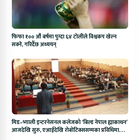
फिफा १०० औं बर्षमा पुग्दा ६४ टोलीले विश्वकप खेल्न
सक्ने, गरिदैँछ अध्ययन्
मिड–भ्याली इन्टरनेसनल कलेजको ‘बिल्ड नेपाल ह्याकाथन’
आजदेखि सुरु, एआईदेखि रोबोटिक्ससम्मका प्रविधिमा
प्रतिस्पर्धा