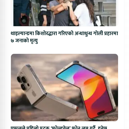
थाइल्यान्डमा किशोरद्धारा गरिएको अन्धाधुन्ध गोली प्रहारमा
७ जनाको मृत्यु
एप्पलले पहिलो पटक ‘फोल्डवेल’ फोन लञ्च गर्दै, हुनेछ