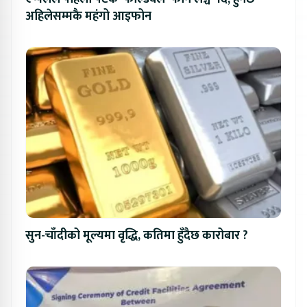
अहिलेसम्मकै महंगो आइफोन
सुन-चाँदीको मूल्यमा वृद्धि, कतिमा हुँदैछ कारोबार ?