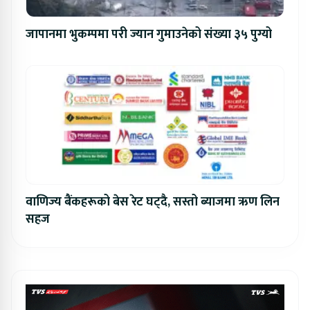
जापानमा भुकम्पमा परी ज्यान गुमाउनेको संख्या ३५ पुग्यो
वाणिज्य बैंकहरूको बेस रेट घट्दै, सस्तो ब्याजमा ऋण लिन
सहज