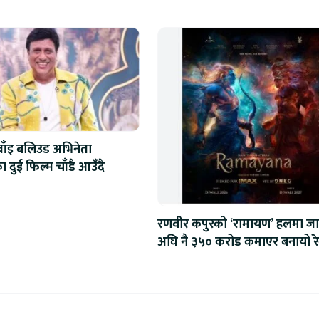
्वाँइ बलिउड अभिनेता
ा दुई फिल्म चाँडै आउँदै
रणवीर कपुरको ‘रामायण’ हलमा जा
अघि नै ३५० करोड कमाएर बनायो रे