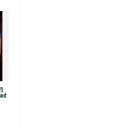
नु
कर्ड