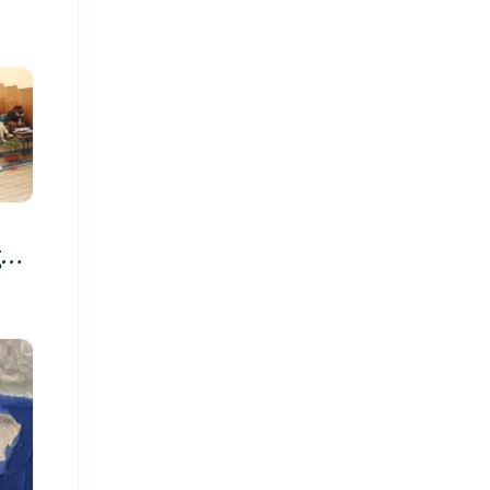
रु,
िमा