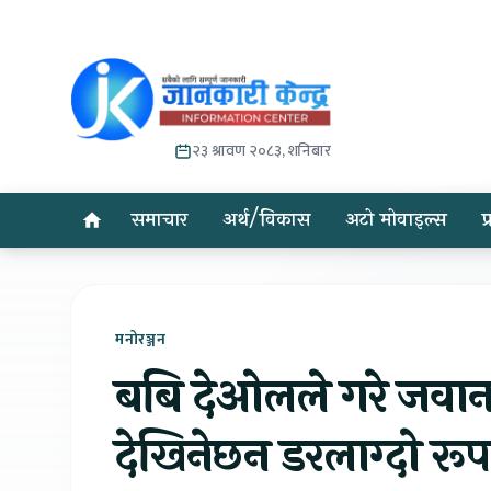
२३ श्रावण २०८३, शनिबार
समाचार
अर्थ/विकास
अटो मोवाइल्स
प
मनोरञ्जन
बबि देओलले गरे जवान 
देखिनेछन डरलाग्दो रू