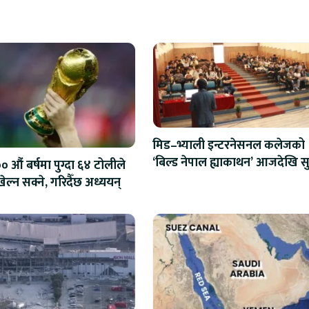
मिड–भ्याली इन्टरनेसनल कलेजको
‘बिल्ड नेपाल ह्याकाथन’ आजदेखि सु
 औं बर्षमा पुग्दा ६४ टोलीले
एआईदेखि रोबोटिक्ससम्मका प्रविध
ेल्न सक्ने, गरिदैँछ अध्ययन्
प्रतिस्पर्धा