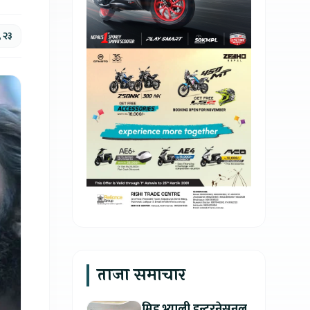
 २३
ताजा समाचार
मिड भ्याली इन्टरनेसनल