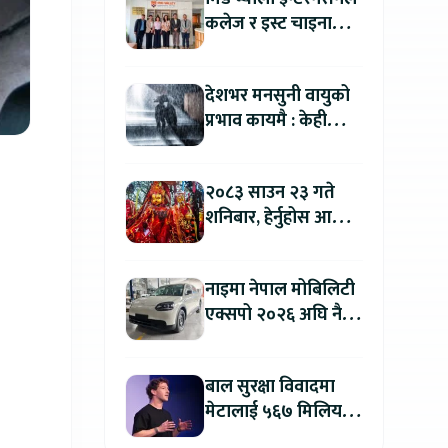
कलेज र इस्ट चाइना
युनिभर्सिटी अफ
टेक्नोलोजीबिच शैक्षिक
देशभर मनसुनी वायुको
सहकार्य विस्तार
प्रभाव कायमै : केही
स्थानमा भारी वर्षाको
सम्भावना
२०८३ साउन २३ गते
शनिबार, हेर्नुहोस आज
कुन राशिलाई कति लाभ
?
नाइमा नेपाल मोबिलिटी
एक्सपो २०२६ अघि नै
काठमाडौंमा देखियो चेरी
क्यु
बाल सुरक्षा विवादमा
मेटालाई ५६७ मिलियन
डलरको जरिवाना