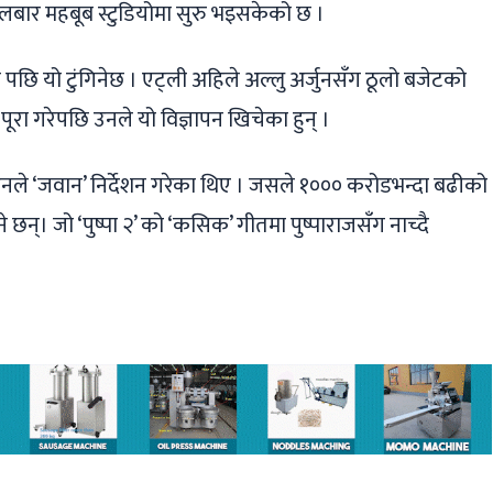
बार महबूब स्टुडियोमा सुरु भइसकेको छ ।
छि यो टुंगिनेछ । एट्ली अहिले अल्लु अर्जुनसँग ठूलो बजेटको
ूरा गरेपछि उनले यो विज्ञापन खिचेका हुन् ।
। उनले ‘जवान’ निर्देशन गरेका थिए । जसले १००० करोडभन्दा बढीको
ने छन्। जो ‘पुष्पा २’ को ‘कसिक’ गीतमा पुष्पाराजसँग नाच्दै