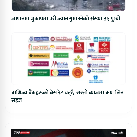
जापानमा भुकम्पमा परी ज्यान गुमाउनेको संख्या ३५ पुग्यो
वाणिज्य बैंकहरूको बेस रेट घट्दै, सस्तो ब्याजमा ऋण लिन
सहज