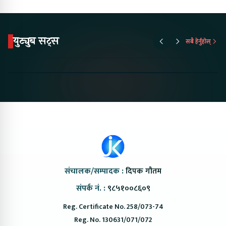
युट्युब सट्स
सबै हेर्नुहोस्
Proton Emas 5 In
Karry Electric Micro
KAMA eV F
Nepal#proton
Van In Nepal II Tapaiko
Up Camp
#protonemas5#protonnepal#evcarnepal
Bazar II Jankari
@ProtonNepal
Kendra
संचालक/सम्पादक :
दिपक गौतम
संपर्क नं. :
९८५१००८६०९
Reg. Certificate No. 258/073-74
Reg. No. 130631/071/072