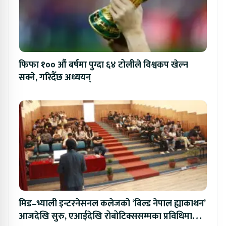
फिफा १०० औं बर्षमा पुग्दा ६४ टोलीले विश्वकप खेल्न
सक्ने, गरिदैँछ अध्ययन्
मिड–भ्याली इन्टरनेसनल कलेजको ‘बिल्ड नेपाल ह्याकाथन’
आजदेखि सुरु, एआईदेखि रोबोटिक्ससम्मका प्रविधिमा