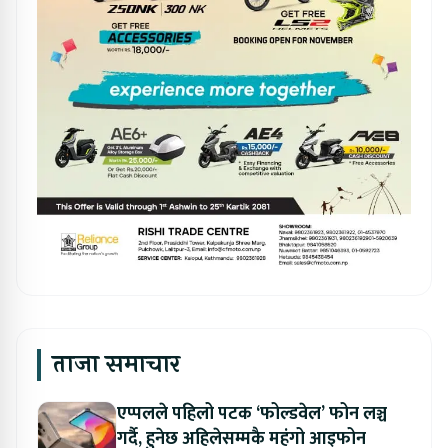
ताजा समाचार
एप्पलले पहिलो पटक ‘फोल्डवेल’ फोन लञ्च
गर्दै, हुनेछ अहिलेसम्मकै महंगो आइफोन