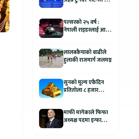
अहेड टुगेदर पार्टनर्स मीट
२०२६” सम्पन्न, नेपालमा
इलेक्ट्रिक बाइक ल्याउने
पल्सरको २५ वर्ष :
यामाहाको घोषणा
नेपाली राइडरलाई आफ्नै
कथा सुनाएर
मोटरसाइकल जित्ने
लालबकैयाको बाढीले
सुनौलो अवसर
हुलाकी राजमार्ग जलमग्न
सुनको मूल्य एकैदिन
प्रतितोला ८ हजार
रुपैयाँले बढ्यो, कतिमा
हुँदैछ कारोबार ?
माफी मागेकाले फिफा
अध्यक्ष पदमा इन्फान्टिनो
यथावत रहने