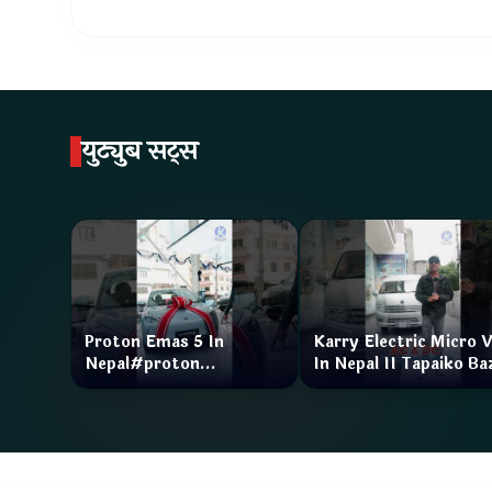
युट्युब सट्स
Proton Emas 5 In
Karry Electric Micro 
Nepal#proton
In Nepal II Tapaiko Ba
#protonemas5#protonnepal#evcarnepal
II Jankari Kendra
@ProtonNepal