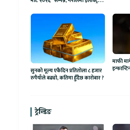
मीट २०२६” सम्पन्न, नेपालमा इलेक्ट्रिक
बाइक ल्याउने यामाहाको घोषणा
माफी माग
इन्फान्ट
सुनको मूल्य एकैदिन प्रतितोला ८ हजार
रुपैयाँले बढ्यो, कतिमा हुँदैछ कारोबार ?
ट्रेन्डिङ