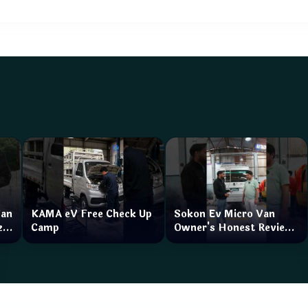
Van
KAMA eV Free Check Up
Sokon Ev Micro Van
zar
Camp
Owner's Honest Review
How is the service?