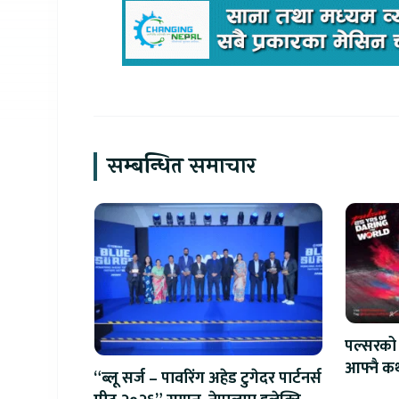
सम्बन्धित समाचार
पल्सरको 
आफ्नै कथ
“ब्लू सर्ज – पावरिंग अहेड टुगेदर पार्टनर्स
सुनौलो 