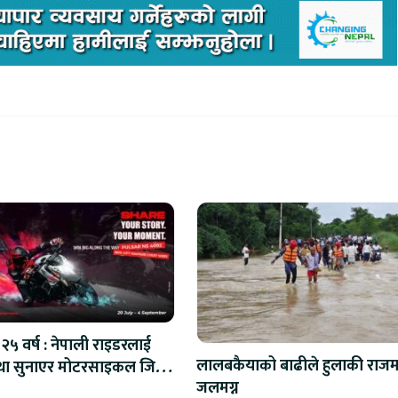
२५ वर्ष : नेपाली राइडरलाई
लालबकैयाको बाढीले हुलाकी राजमा
ा सुनाएर मोटरसाइकल जित्ने
जलमग्न
अवसर