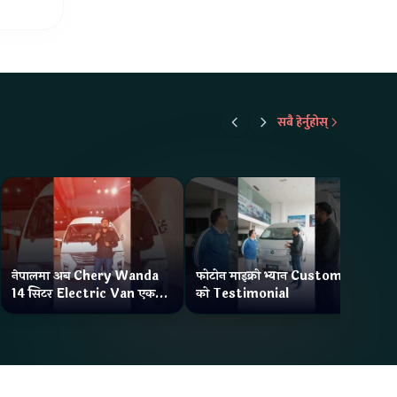
सबै हेर्नुहोस्
नेपालमा अब Chery Wanda
फोटोन माइक्रो भ्यान Customer
ने
14 सिटर Electric Van एक
को Testimonial
Wa
Charge मा दिन्छ 300KM
भ्य
Range