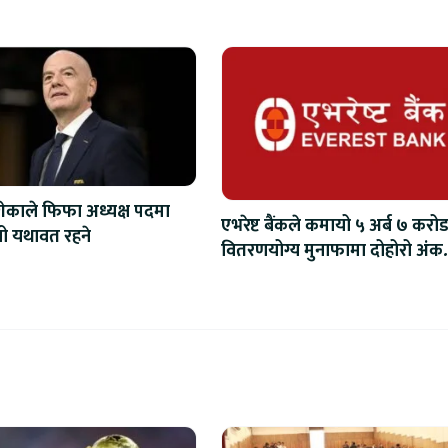
ेकाले फिफा अध्यक्ष पदमा
एभरेष्ट बैंकले कमायो ५ अर्ब ७ करोड
िनो यथावत रहने
वितरणयोग्य मुनाफामा दोहोरो अंक
वृद्धि