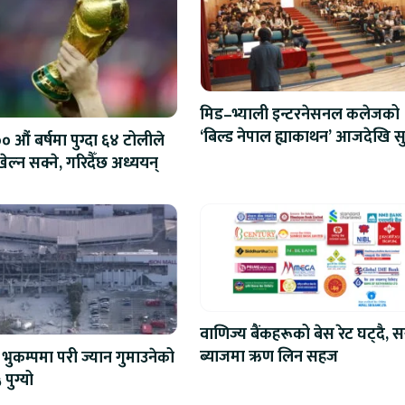
मिड–भ्याली इन्टरनेसनल कलेजको
‘बिल्ड नेपाल ह्याकाथन’ आजदेखि सु
 औं बर्षमा पुग्दा ६४ टोलीले
एआईदेखि रोबोटिक्ससम्मका प्रविध
ेल्न सक्ने, गरिदैँछ अध्ययन्
प्रतिस्पर्धा
वाणिज्य बैंकहरूको बेस रेट घट्दै, स
ब्याजमा ऋण लिन सहज
भुकम्पमा परी ज्यान गुमाउनेको
 पुग्यो