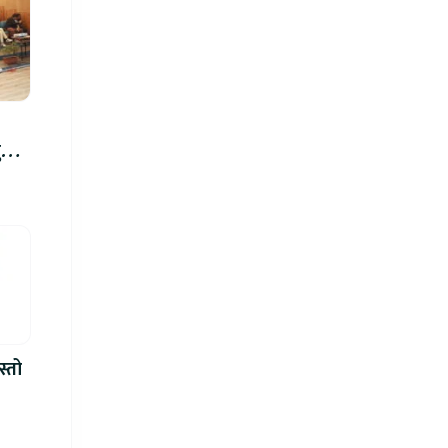
रु,
िमा
स्तो