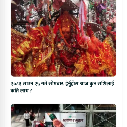
२०८३ साउन २५ गते सोमवार, हेर्नुहोस आज कुन राशिलाई
कति लाभ ?