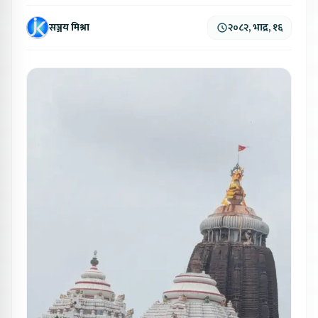
सञ्जय मिश्रा
२०८२, भाद्र, १६