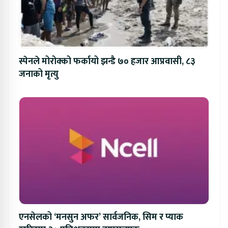
स्पेनले मोरोक्को फर्कायो झन्डै ७० हजार आप्रवासी, ८३
जनाको मृत्यु
एनसेलको ‘मनसुन अफर’ सार्वजनिक, सिम र प्याक