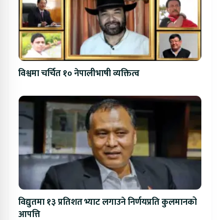
विश्वमा चर्चित १० नेपालीभाषी व्यक्तित्व
विद्युतमा १३ प्रतिशत भ्याट लगाउने निर्णयप्रति कुलमानको
आपत्ति