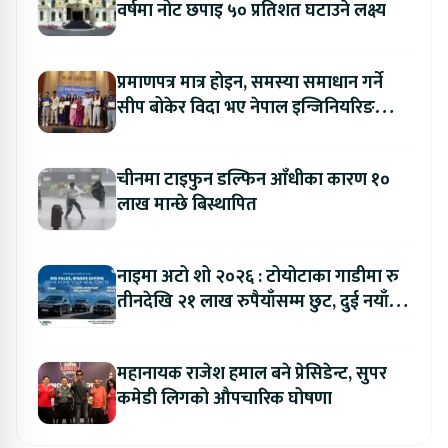
वर्षमा नोट छपाइ ५० प्रतिशत घटाउने लक्ष्य
प्रमाणपत्र मात्र होइन, समस्या समाधान गर्ने
सीप बोकेर विदा भए नेपाल इन्जिनियरिङ
कलेजका विद्यार्थी
चीनमा टाइफुन डल्फिन आँधीका कारण १०
लाख मान्छे बिस्थापित
नाइमा अटो शो २०२६ : टोयोटाका गाडीमा रु
तीनदेखि २१ लाख रुपैयाँसम्म छुट, दुई नयाँ
मोडल सार्वजनिक हुँदै
महानायक राजेश हमाल बने प्रेसिडेन्ट, सुपर
कमेडी लिगको औपचारिक घोषणा