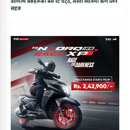
वाणिज्य बैंकहरूको बेस रेट घट्दै, सस्तो ब्याजमा ऋण लिन
सहज