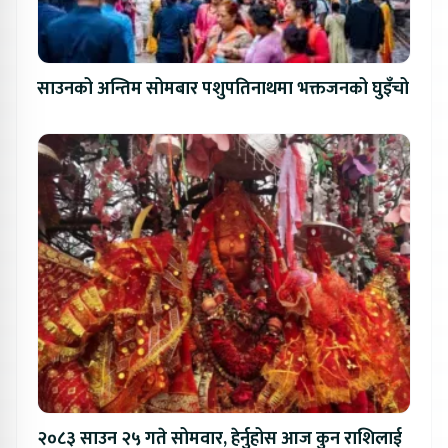
साउनको अन्तिम सोमबार पशुपतिनाथमा भक्तजनको घुइँचो
२०८३ साउन २५ गते सोमवार, हेर्नुहोस आज कुन राशिलाई