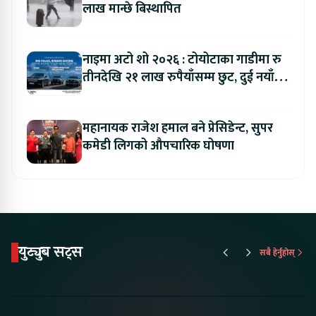
लाख मान्छे बिस्थापित
नाइमा अटो शो २०२६ : टोयोटाका गाडीमा रु
तीनदेखि २१ लाख रुपैयाँसम्म छुट, दुई नयाँ
मोडल सार्वजनिक हुँदै
महानायक राजेश हमाल बने प्रेसिडेन्ट, सुपर
कमेडी लिगको औपचारिक घोषणा
युट्युब सट्स
सबै हेर्नुहोस्
Something New is
Proton Emas 5 In
Karry Elec
Coming to Nepal this
Nepal#proton
Van In Nep
NAIMA Mobility Expo
#protonemas5#protonnepal#evcarn
Bazar II J
2026 !Chery Q is
@ProtonNepal
Kendra