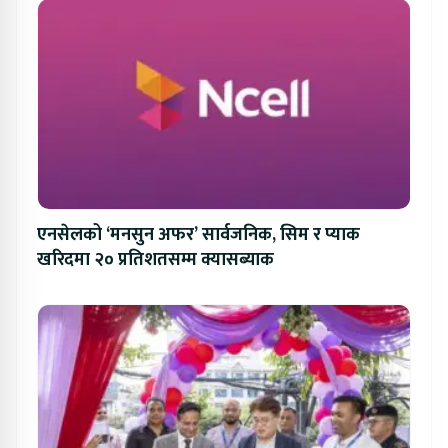
एनसेलको ‘मनसुन अफर’ सार्वजनिक, सिम र प्याक
खरिदमा २० प्रतिशतसम्म क्यासब्याक