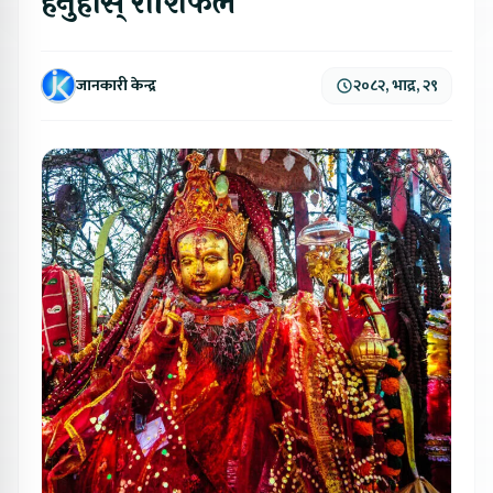
हेर्नुहोस् राशिफल
जानकारी केन्द्र
२०८२, भाद्र, २९