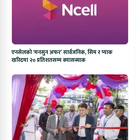
एनसेलको ‘मनसुन अफर’ सार्वजनिक, सिम र प्याक
खरिदमा २० प्रतिशतसम्म क्यासब्याक