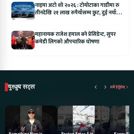
नाइमा अटो शो २०२६ : टोयोटाका गाडीमा रु
तीनदेखि २१ लाख रुपैयाँसम्म छुट, दुई नयाँ
मोडल सार्वजनिक हुँदै
महानायक राजेश हमाल बने प्रेसिडेन्ट, सुपर
कमेडी लिगको औपचारिक घोषणा
युट्युब सट्स
सबै हेर्नुहोस्
Something New is
Proton Emas 5 In
Karry Elec