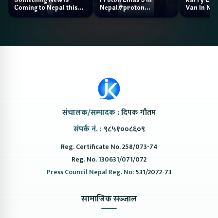
Coming to Nepal this
Nepal#proton
Van In Nep
NAIMA Mobility Expo
#protonemas5#protonnepal#evcarn
Bazar II J
2026 !Chery Q is
@ProtonNepal
Kendra
coming to Nepal
संचालक/सम्पादक :
दिपक गौतम
संपर्क नं. :
९८५१००८६०९
Reg. Certificate No. 258/073-74
Reg. No. 130631/071/072
Press Council Nepal Reg. No:
531/2072-73
सामाजिक सञ्जाल