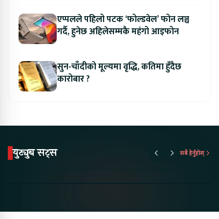
एप्पलले पहिलो पटक ‘फोल्डवेल’ फोन लञ्च
गर्दै, हुनेछ अहिलेसम्मकै महंगो आइफोन
सुन-चाँदीको मूल्यमा वृद्धि, कतिमा हुँदैछ
कारोबार ?
युट्युब सट्स
सबै हेर्नुहोस्
Proton Emas 5 In
Karry Electric Micro
KAMA eV F
Nepal#proton
Van In Nepal II Tapaiko
Up Camp
#protonemas5#protonnepal#evcarnepal
Bazar II Jankari
@ProtonNepal
Kendra