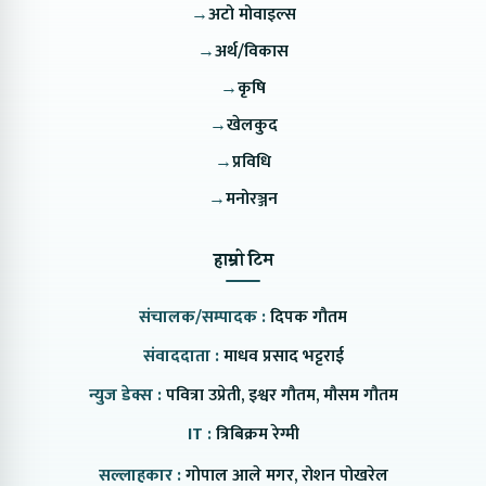
→
अटो मोवाइल्स
→
अर्थ/विकास
→
कृषि
→
खेलकुद
→
प्रविधि
→
मनोरञ्जन
हाम्रो टिम
संचालक/सम्पादक :
दिपक गौतम
संवाददाता :
माधव प्रसाद भट्टराई
न्युज डेक्स :
पवित्रा उप्रेती, इश्वर गौतम, मौसम गौतम
IT :
त्रिबिक्रम रेग्मी
सल्लाहकार :
गोपाल आले मगर, रोशन पोखरेल